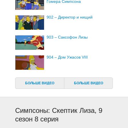
Гомера Симпсона
902 – Директор и нищий
903 – Саксофон Лизы
904 – Дом Ужасов VIII
905 – Заряженная Семья
БОЛЬШЕ ВИДЕО
БОЛЬШЕ ВИДЕО
906 – Барт Звезда
Симпсоны: Скептик Лиза, 9
907 – Две Миссис
сезон 8 серия
Нахасапимапителон