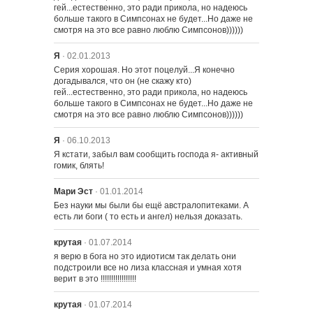
гей...естественно, это ради прикола, но надеюсь 
больше такого в Симпсонах не будет...Но даже не 
смотря на это все равно люблю Симпсонов))))))
Я
· 02.01.2013
Серия хорошая. Но этот поцелуй...Я конечно 
догадывался, что он (не скажу кто) 
гей...естественно, это ради прикола, но надеюсь 
больше такого в Симпсонах не будет...Но даже не 
смотря на это все равно люблю Симпсонов))))))
Я
· 06.10.2013
Я кстати, забыл вам сообщить господа я- активный 
гомик, блять!
Мари Эст
· 01.01.2014
Без науки мы были бы ещё австралопитеками. А 
есть ли боги ( то есть и ангел) нельзя доказать.
крутая
· 01.07.2014
я верю в бога но это идиотисм так делать они 
подстроили все но лиза классная и умная хотя 
верит в это !!!!!!!!!!!!!!!!!
крутая
· 01.07.2014