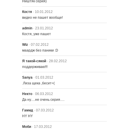
Ништяк серия)
Костя
· 10.01.2012
видео не пашет вообще!
admin
· 23.01.2012
Костя, уже пашет
Wiz
· 07.02.2012
маардж без паники :D
Я такой-сякой
· 28.02.2012
поддерживаю!!!
Sanya
· 01.03.2012
.Лиза щека ,бесит=(
Некто
· 06.03.2012
Да ну.....не очень серия.....
Гамид
· 07.03.2012
НY НY
Моби
· 17.03.2012