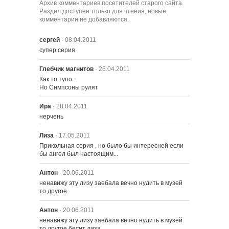
Архив комментариев посетителей старого сайта.
Раздел доступен только для чтения, новые
комментарии не добавляются.
915 – Последнее искушение
Красти
сергей
· 08.04.2011
супер серия
916 – Мошенничество со
страховкой
Глебчик магнитов
· 26.04.2011
Как то тупо...

Но Симпсоны рулят
917 – Лиза Симпсон
Ира
· 28.04.2011
нерчень
918 – Маленький Вигги
Лиза
· 17.05.2011
Прикольная серия , но было бы интересней если 
бы ангел был настоящим...
919 – Течение Симпсона
Антон
· 20.06.2011
ненавижу эту лизу заебала вечно нудить в музей 
то другое
920 – Неприятности с
триллионами
Антон
· 20.06.2011
ненавижу эту лизу заебала вечно нудить в музей 
921 – Девчушник
то другое бесит лиза