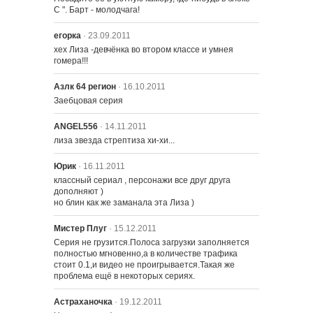
С ". Барт - молодчага!
егорка
· 23.09.2011
хех Лиза -девчёнка во втором классе и умнея 
гомера!!!
901 – Нью Йорк Сити против
Гомера Симпсона
Азлк 64 регион
· 16.10.2011
Заебцовая серия
902 – Директор и нищий
ANGEL556
· 14.11.2011
лиза звезда стрептиза хи-хи...
903 – Саксофон Лизы
Юрик
· 16.11.2011
классный сериал , персонажи все друг друга 
дополняют )

но блин как же заманала эта Лиза )
904 – Дом Ужасов VIII
Мистер Плуг
· 15.12.2011
Серия не грузится.Полоса загрузки заполняется 
полностью мгновенно,а в количестве трафика 
стоит 0.1,и видео не проигрывается.Такая же 
проблема ещё в некоторых сериях.
Астраханочка
· 19.12.2011