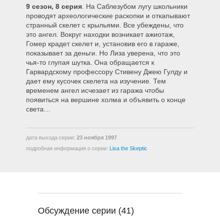
9 сезон, 8 серия
. На Саблезубом лугу школьники
908 – Скептик Лиза
проводят археологические раскопки и откапывают
странный скелет с крыльями. Все убеждены, что
это ангел. Вокруг находки возникает ажиотаж,
909 – Реальность Кусается
Гомер крадет скелет и, установив его в гараже,
показывает за деньги. Но Лиза уверена, что это
чья-то глупая шутка. Она обращается к
Гарвардскому профессору Стивену Джею Гулду и
910 – Чудо на Вечно Зеленом
дает ему кусочек скелета на изучение. Тем
Бульваре
временем ангел исчезает из гаража чтобы
появиться на вершине холма и объявить о конце
света…
911 – Все поют, все танцуют
дата выхода серии:
23 ноября 1997
912 – Карнавальный Барт
подробная информация о серии:
Lisa the Skeptic
913 – Радость секты
914 – Автобус
Обсуждение серии (41)