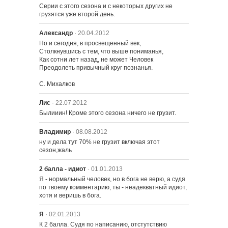
Серии с этого сезона и с некоторых других не 
грузятся уже второй день.
Александр
· 20.04.2012
Но и сегодня, в просвещенный век,

Столкнувшись с тем, что выше пониманья,

Как сотни лет назад, не может Человек

Преодолеть привычный круг познанья.

С. Михалков
Лис
· 22.07.2012
Былииин! Кроме этого сезона ничего не грузит.
Владимир
· 08.08.2012
ну и дела тут 70% не грузит включая этот 
сезон,жаль
2 балла - идиот
· 01.01.2013
Я - нормальный человек, но в бога не верю, а судя 
по твоему комментарию, ты - неадекватный идиот, 
хотя и веришь в бога.
Я
· 02.01.2013
К 2 балла. Судя по написанию, отстутствию 