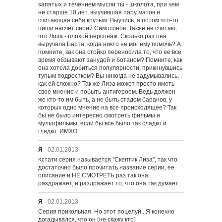
запятых и течением мысли ты - школота, при чем 
не старше 10 лет, выучившая пару матов и 
считающая себя крутым. Выучись, а потом что-то 
пиши насчет серий Симпсонов. Также не считаю, 
что Лиза - плохой персонаж. Сколько раз она 
выручала Барта, когда никто не мог ему помочь? А 
помните, как она стойко переносила то, что ее все 
время обзывают занудой и ботаном? Помните, как 
она хотела добиться популярности, прикинувшись 
тупым подростком? Вы никогда не задумывались, 
как ей сложно? Так же Лиза может просто иметь 
свое мнение и побыть антигероем. Ведь должен 
же кто-то им быть, а не быть стадом баранов, у 
которых одно мнение на все происходящее? Так 
бы не было интересно смотреть фильмы и 
мультфильмы, если бы все было так сладко и 
гладко. ИМХО.
Я
· 02.01.2013
Кстати серия называется "Скептик Лиза", так что 
достаточно было прочитать название серии, ее 
описание и НЕ СМОТРЕТЬ раз так она 
раздражает, и раздражает то, что она так думает.
Я
· 02.01.2013
Серия прикольная. Но этот поцелуй...Я конечно 
догадывался, что он (не скажу кто) 