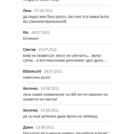
Лиза
· 27.06.2011
да ладно вам Лизу ругать, без неё эта семья была 
922 – Битва титанов
бы слишком нереальной)
Ric
· 08.07.2011
Отлично!
923 – Король холма
Светик
· 15.07.2011
кому не нравиться ,могут не смотреть.....мульт 
супер....и все персонажи дополняют друг друга.....
924 – Мы потеряли нашу Лизу
BIGelectr0
· 29.07.2011
симпсоны рулят
925 – Прирожденные целоваться
белочка
· 14.08.2011
лиза самая нормальная ты чйё антон ахренел не 
нравится не смотри
белочка
· 14.08.2011
да ты ещё дебелея даже музеи не любищш
Дрюн
· 13.09.2011
Посадите её в уютную камеру, где-нибудь в блоке" 