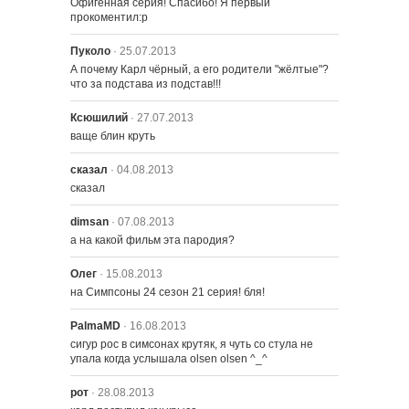
Офигенная серия! Спасибо! Я первый 
прокоментил:p
2415 – Чёрноглазую, пожалуйста
Пуколо
· 25.07.2013
А почему Карл чёрный, а его родители "жёлтые"? 
что за подстава из подстав!!!
2416 – При дворе Тёмного рыцаря
Ксюшилий
· 27.07.2013
ваще блин круть
2417 – Чего хотят анимированные
сказал
· 04.08.2013
женщины
сказал
dimsan
· 07.08.2013
2418 – Проповеднические
разногласия
а на какой фильм эта пародия?
Олег
· 15.08.2013
2419 – Виски-бизнес
на Симпсоны 24 сезон 21 серия! бля!
PalmaMD
· 16.08.2013
сигур рос в симсонах крутяк, я чуть со стула не 
2420 – Потрясающий мошенник
упала когда услышала olsen olsen ^_^
рот
· 28.08.2013
2421 – Сага о Карле