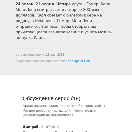
24 сезон, 21 серия
. Четыре друга - Гомер, Карл,
2408 – Кьюр, с любовью
Мо и Лени выигрывают в лотерею 200 тысяч
долларов. Карл сбегает с билетом к себе на
родину, в Исландию. Гомер, Мо и Лени
2409 – Гомер отправляется в
отправляются за ним, чтобы отобрать им
подготовительную школу
причитающееся вознаграждение и узнать мотивы
поступка Карла.
2410 – Тест перед попыткой
дата выхода серии:
19 мая 2013
подробная информация о серии:
The Saga of Carl
2411 – Замена опекуна
2412 – Любовь — это вещь,
разбитая на много кусочков
Обсуждение серии (19)
2413 – Едва ли, Кирк
Архив комментариев посетителей старого сайта.
Раздел доступен только для чтения, новые
комментарии не добавляются.
2414 – Замечательный дедушка
Дмитрий
· 21.07.2013