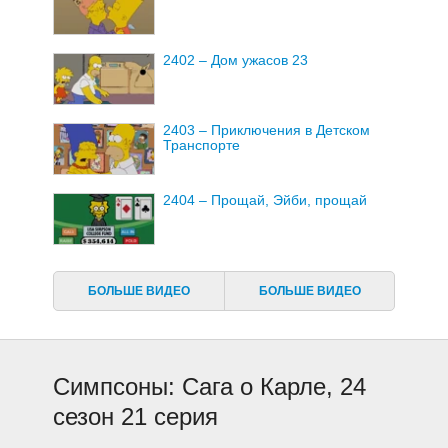
2402 – Дом ужасов 23
2403 – Приключения в Детском
Транспорте
2404 – Прощай, Эйби, прощай
2405 – Мелочные парни
БОЛЬШЕ ВИДЕО
БОЛЬШЕ ВИДЕО
2406 – Дерево, растущее в
Спрингфилде
Симпсоны: Сага о Карле, 24
2407 – День, когда Земля стала
сезон 21 серия
крутой