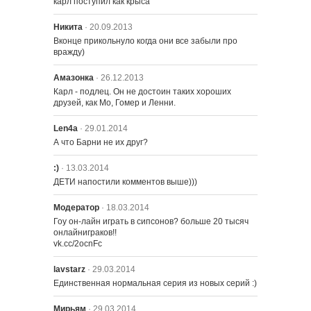
карл поступил как крыса
Никита
· 20.09.2013
Вконце прикольнуло когда они все забыли про 
2422 – Опасности в поезде
вражду)
Амазонка
· 26.12.2013
Карл - подлец. Он не достоин таких хороших 
друзей, как Мо, Гомер и Ленни.
Len4a
· 29.01.2014
А что Барни не их друг?
:)
· 13.03.2014
ДЕТИ напостили комментов выше)))
2401 – Лунное сияние на реке
Модератор
· 18.03.2014
Гоу он-лайн играть в сипсонов? больше 20 тысяч 
онлайниграков!!

2402 – Дом ужасов 23
vk.cc/2ocnFc
lavstarz
· 29.03.2014
2403 – Приключения в Детском
Единственная нормальная серия из новых серий :)
Транспорте
Мирьям
· 29.03.2014