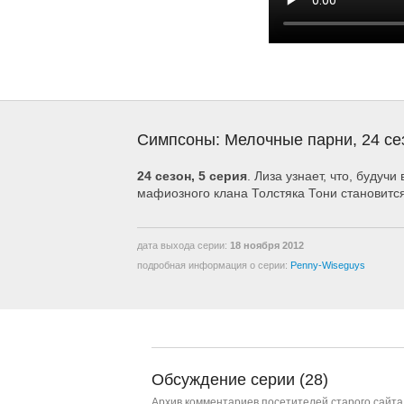
Симпсоны: Мелочные парни, 24 се
24 сезон, 5 серия
. Лиза узнает, что, будуч
мафиозного клана Толстяка Тони становитс
дата выхода серии:
18 ноября 2012
подробная информация о серии:
Penny-Wiseguys
Обсуждение серии (28)
Архив комментариев посетителей старого сайта