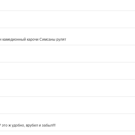
 и камедионный карочи Симсаны рулят
это ж удобно, врубил и забыл!!!