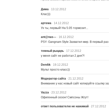
Дима
· 13.12.2012
Клас)))
артема
· 14.12.2012
Ух ты, первый! На 5.05 тормозит...
ant@nas---
· 16.12.2012
PSY- Gangnam Style Захватил мир. В первый раз 
темный рыцарь
· 17.12.2012
у меня сайт не работал 2 дня?!
Den4ik
· 19.12.2012
Мульт просто класс))
Модератор сайта
· 21.12.2012
Внимание у нас новый сайт копируйте ссылку 
Vazza
· 23.12.2012
Офигенный сезон! Смпсоны Жгут!
ответ пользователю не нажимай
· 27.12.2012