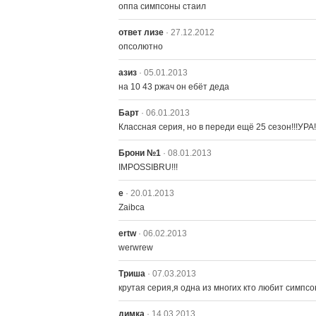
оппа симпсоны стаил
ответ лизе
· 27.12.2012
опсолютно
азиз
· 05.01.2013
на 10 43 ржач он ебёт деда
Барт
· 06.01.2013
Классная серия, но в переди ещё 25 сезон!!!УРА!
Брони №1
· 08.01.2013
IMPOSSIBRU!!!
e
· 20.01.2013
Zaibca
ertw
· 06.02.2013
werwrew
Триша
· 07.03.2013
крутая серия,я одна из многих кто любит симпсо
димка
· 14.03.2013