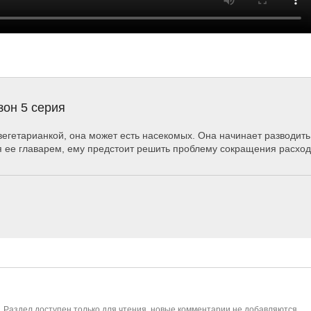
зон 5 серия
и вегетарианкой, она может есть насекомых. Она начинает разводит
я ее главарем, ему предстоит решить проблему сокращения расходо
. Раздел доступен только для чтения, новые комментарии не добавляются.