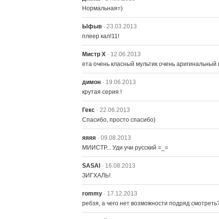
Нормальная=)
Ыфыв
· 23.03.2013
плеер кал!11!
Мистр X
· 12.06.2013
ета очень класный мультик очень аригинальный
димон
· 19.06.2013
крутая серия !
Гекс
· 22.06.2013
Спасибо, просто спасибо)
яяяя
· 09.08.2013
МИИСТР... Уди учи русский =_=
SASAI
· 16.08.2013
ЗИГХАЛЬ!
rommy
· 17.12.2013
ребзя, а чего нет возможности подряд смотреть? 