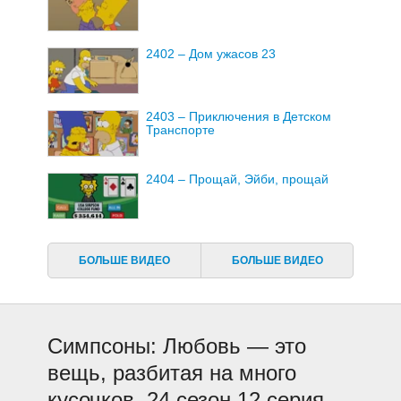
2402 – Дом ужасов 23
2403 – Приключения в Детском
Транспорте
2404 – Прощай, Эйби, прощай
2405 – Мелочные парни
БОЛЬШЕ ВИДЕО
БОЛЬШЕ ВИДЕО
2406 – Дерево, растущее в
Спрингфилде
Симпсоны: Любовь — это
2407 – День, когда Земля стала
вещь, разбитая на много
крутой
кусочков, 24 сезон 12 серия