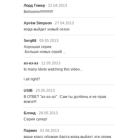
Лорд Гомер
· 22.04.2013
Belissimo!!!!!!!!!!!!!!
2422 – Опасности в поезде
Артём Simpson
· 27.04.2013
когда выйдет новый сезон
Serg88
· 05.05.2013
Хорошая серия

-Больше новых серий ...
аз-аз-аз
· 12.05.2013
to many idiots watching this video...

i all right?
2401 – Лунное сияние на реке
USIB
· 25.05.2013
В ОТВЕТ "аз-аз-аз" : Сам ты долбень и не прав 
вовсе!!!
2402 – Дом ужасов 23
Блонд
· 28.05.2013
Серия супер!
2403 – Приключения в Детском
Транспорте
Парвиз
· 01.06.2013
ваще класс обожаю барта когда выйдут эти серии 