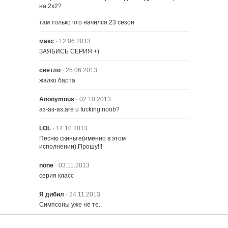
на 2х2?

2404 – Прощай, Эйби, прощай
там только что начился 23 сезон
макс
· 12.06.2013
ЗАЯБИСЬ СЕРИЯ +)
святло
· 25.06.2013
жалко барта
Anonymous
· 02.10.2013
аз-аз-аз,are u fucking noob?
LOL
· 14.10.2013
Песню скиньте(именно в этом 
исполнении).Прошу!!!
none
· 03.11.2013
серия класс
Я дибил
· 24.11.2013
Симпсоны уже не те..