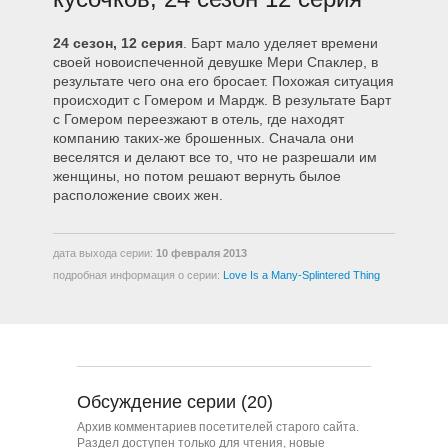
2408 – Кьюр, с любовью
24 сезон, 12 серия
. Барт мало уделяет времени
своей новоиспеченной девушке Мери Спаклер, в
результате чего она его бросает. Похожая ситуация
2409 – Гомер отправляется в
подготовительную школу
происходит с Гомером и Мардж. В результате Барт
с Гомером переезжают в отель, где находят
компанию таких-же брошенных. Сначала они
2410 – Тест перед попыткой
веселятся и делают все то, что не разрешали им
женщины, но потом решают вернуть былое
расположение своих жен.
2411 – Замена опекуна
дата выхода серии:
10 февраля 2013
подробная информация о серии:
Love Is a Many-Splintered Thing
2412 – Любовь — это вещь,
разбитая на много кусочков
2413 – Едва ли, Кирк
Обсуждение серии (20)
2414 – Замечательный дедушка
Архив комментариев посетителей старого сайта.
Раздел доступен только для чтения, новые