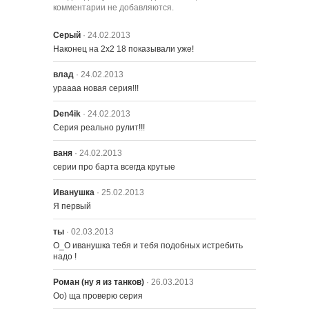
комментарии не добавляются.
2415 – Чёрноглазую, пожалуйста
Серый
· 24.02.2013
Наконец на 2х2 18 показывали уже!
влад
· 24.02.2013
2416 – При дворе Тёмного рыцаря
ураааа новая серия!!!
Den4ik
· 24.02.2013
2417 – Чего хотят анимированные
Серия реально рулит!!!
женщины
ваня
· 24.02.2013
серии про барта всегда крутые
2418 – Проповеднические
разногласия
Иванушка
· 25.02.2013
Я первый
2419 – Виски-бизнес
ты
· 02.03.2013
О_О иванушка тебя и тебя подобных истребить 
надо !
2420 – Потрясающий мошенник
Роман (ну я из танков)
· 26.03.2013
Оо) ща проверю серия
2421 – Сага о Карле