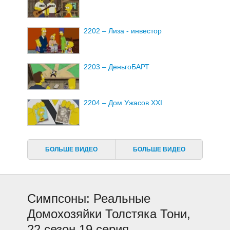
2202 – Лиза - инвестор
2203 – ДеньгоБАРТ
2204 – Дом Ужасов ХХI
2205 – Лиза Симпсон, это не твоя
жизнь
БОЛЬШЕ ВИДЕО
БОЛЬШЕ ВИДЕО
2206 – Дурак Монти
Симпсоны: Реальные
2207 – Как громко жует эта птичка
Домохозяйки Толстяка Тони,
в окне?
22 сезон 19 серия