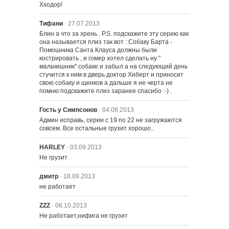
Хходор!
Тифани
· 27.07.2013
Блин а что за хрень . P.S. подскажите эту серию как 
она называется плиз так вот : Собаку Барта - 
Помошника Санта Клауса должны были 
кострировать , и гомер хотел сделать ну " 
мальчишник" собаке и забыл а на следующий день 
стучится к ним в дверь доктор Хиберт и приносит 
свою собаку и щенков а дальше я не черта не 
помню подскажите плиз заранее спасибо :-) .
Гость у Симпсонов
· 04.08.2013
Админ исправь, серии с 19 по 22 не загружаются 
совсем. Все остальные грузит хорошо..
HARLEY
· 03.09.2013
Не грузит
дмитр
· 18.09.2013
не работает
ZZZ
· 06.10.2013
Не работает,нифига не грузит