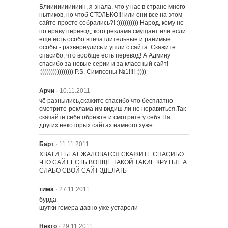
Блиииииииииин, я знала, что у нас в стране много 
нытиков, но чтоб СТОЛЬКО!!! или они все на этом 
сайте просто собрались?! :)))))))))) Народ, кому не 
по нраву перевод, кого реклама смущает или если 
еще есть особо впечатлительные и ранимые 
особы - развернулись и ушли с сайта. Скажите 
спасибо, что вообще есть перевод! А Админу 
спасибо за новые серии и за классный сайт! 
:)))))))))))))))) Р.S. Симпсоны №1!!!! :))))
Арчи
· 10.11.2011
чё разнылись,скажите спасибо что бесплатно 
смотрите-реклама им видиш ли не неравиться.Так 
скачайте себе обрежте и смотрите у себя.На 
других некоторых сайтах намного хуже.
Барт
· 11.11.2011
ХВАТИТ БЕАТ ЖАЛОВАТСЯ СКАЖИТЕ СПАСИБО 
ЧТО САЙТ ЕСТЬ ВОПЩЕ ТАКОЙ ТАКИЕ КРУТЫЕ А 
СЛАБО СВОЙ САЙТ ЗДЕЛАТЬ
тима
· 27.11.2011
бурда

шутки гомера давно уже устарели
Некто
· 29.11.2011