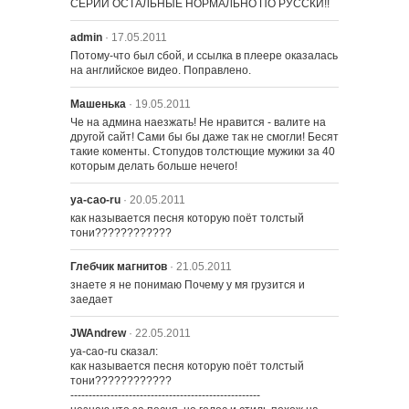
СЕРИИ ОСТАЛЬНЫЕ НОРМАЛЬНО ПО РУССКИ!!
admin
· 17.05.2011
Потому-что был сбой, и ссылка в плеере оказалась 
на английское видео. Поправлено.
Машенька
· 19.05.2011
Че на админа наезжать! Не нравится - валите на 
другой сайт! Сами бы бы даже так не смогли! Бесят 
такие коменты. Стопудов толстющие мужики за 40 
которым делать больше нечего!
ya-cao-ru
· 20.05.2011
как называется песня которую поёт толстый 
тони????????????
Глебчик магнитов
· 21.05.2011
знаете я не понимаю Почему у мя грузится и 
заедает
JWAndrew
· 22.05.2011
ya-cao-ru сказал:

как называется песня которую поёт толстый 
тони????????????

----------------------------------------------------
