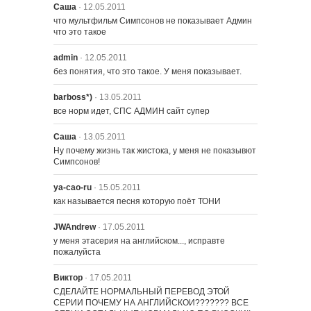
Саша
· 12.05.2011
2204 – Дом Ужасов ХХI
что мультфильм Симпсонов не показывает Админ 
что это такое
admin
· 12.05.2011
без понятия, что это такое. У меня показывает.
barboss*)
· 13.05.2011
все норм идет, СПС АДМИН сайт супер
Саша
· 13.05.2011
Ну почему жизнь так жистока, у меня не показывют 
Симпсонов!
ya-cao-ru
· 15.05.2011
как называется песня которую поёт ТОНИ
JWAndrew
· 17.05.2011
у меня этасерия на английском..., исправте 
пожалуйста
Виктор
· 17.05.2011
СДЕЛАЙТЕ НОРМАЛЬНЫЙ ПЕРЕВОД ЭТОЙ 
СЕРИИ ПОЧЕМУ НА АНГЛИЙСКОИ??????? ВСЕ 