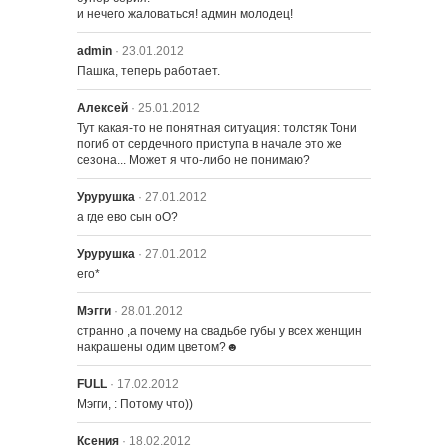
и нечего жаловаться! админ молодец!
admin
· 23.01.2012
Пашка, теперь работает.
Алексей
· 25.01.2012
Тут какая-то не понятная ситуация: толстяк Тони 
погиб от сердечного приступа в начале это же 
сезона... Может я что-либо не понимаю?
Урурушка
· 27.01.2012
а где ево сын оО?
Урурушка
· 27.01.2012
его*
Мэгги
· 28.01.2012
странно ,а почему на свадьбе губы у всех женщин 
накрашены одим цветом?☻
FULL
· 17.02.2012
Мэгги, : Потому что))
Ксения
· 18.02.2012