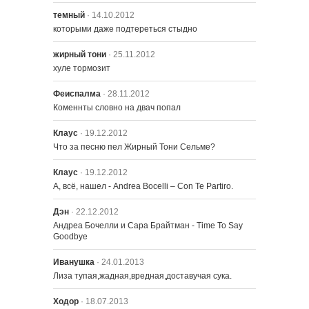
темный
· 14.10.2012
которыми даже подтереться стыдно
жирный тони
· 25.11.2012
хуле тормозит
Феиспалма
· 28.11.2012
Коменнты словно на двач попал
Клаус
· 19.12.2012
Что за песню пел Жирный Тони Сельме?
Клаус
· 19.12.2012
А, всё, нашел - Andrea Bocelli – Con Te Partiro.
Дэн
· 22.12.2012
Андреа Бочелли и Сара Брайтман - Time To Say 
Goodbyе
Иванушка
· 24.01.2013
Лиза тупая,жадная,вредная,доставучая сука.
Ходор
· 18.07.2013