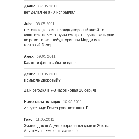
Денис
· 07.05.2011
нет делал не я - я исправлял
2222 – Лже-Похищение Неда
Juba
· 08.05.2011
Не гоните, инглиш правда дворовый какой-то, 
блин, кстати без озвучки смотреть лучше, хоть уши 
не режет какая-нибудь хриплая Мардж или 
кортавый Гомер...
Алех
· 09.05.2011
Какая то фигня сабы не идно
Денис
· 09.05.2011
в смысле дворовый?

2201 – Мюзикл начальной школы
Да и сегодня в 7-8 часов новая 20 серия!
Налогоплательщик
· 10.05.2011
2202 – Лиза - инвестор
А я уже виде Гомер руки-ножницы :P
Ганс
· 11.05.2011
Эйййй! Давай Админ скорее выкладывай 20ю на 
2203 – ДеньгоБАРТ
АдултМульт уже есть давно...:)