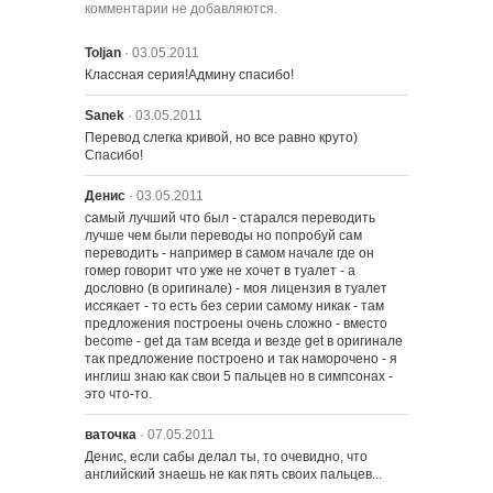
комментарии не добавляются.
2215 – История скорпионов
Toljan
· 03.05.2011
Классная серия!Админу спасибо!
Sanek
· 03.05.2011
2216 – Милые летние мечты
Перевод слегка кривой, но все равно круто) 
Спасибо!
2217 – Любовь - удушающая вещь
Денис
· 03.05.2011
самый лучший что был - старался переводить 
лучше чем были переводы но попробуй сам 
переводить - например в самом начале где он 
2218 – Великая Симпсия
гомер говорит что уже не хочет в туалет - а 
дословно (в оригинале) - моя лицензия в туалет 
иссякает - то есть без серии самому никак - там 
предложения построены очень сложно - вместо 
become - get да там всегда и везде get в оригинале 
2219 – Реальные Домохозяйки
так предложение построено и так наморочено - я 
Толстяка Тони
инглиш знаю как свои 5 пальцев но в симпсонах - 
это что-то.
2220 – Гомер Руки-Ножницы
ваточка
· 07.05.2011
Денис, если сабы делал ты, то очевидно, что 
английский знаешь не как пять своих пальцев...
2221 – 500 ключей