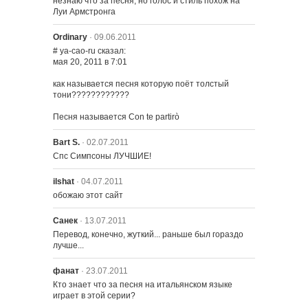
незнаю что за песня, но голос и стиль похож на 
Луи Армстронга
Ordinary
· 09.06.2011
# ya-cao-ru сказал:

мая 20, 2011 в 7:01

как называется песня которую поёт толстый 
тони????????????

Песня называется Con te partirò
Bart S.
· 02.07.2011
Спс Симпсоны ЛУЧШИЕ!
ilshat
· 04.07.2011
обожаю этот сайт
Санек
· 13.07.2011
Перевод, конечно, жуткий... раньше был гораздо 
лучше...
фанат
· 23.07.2011
Кто знает что за песня на итальянском языке 
играет в этой серии?