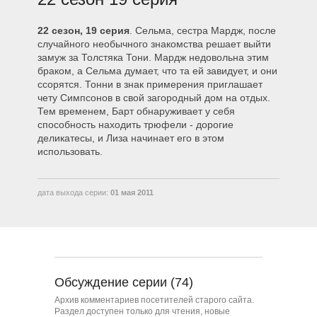
2208 – Борьба Перед Рождеством
22 сезон, 19 серия
. Сельма, сестра Мардж, после
случайного необычного знакомства решает выйти
замуж за Толстяка Тони. Мардж недовольна этим
2209 – Толстяк Донни
браком, а Сельма думает, что та ей завидует, и они
ссорятся. Тонни в знак примерения приглашает
чету Симпсонов в свой загородный дом на отдых.
2210 – Мамаши, которых я бы
Тем временем, Барт обнаруживает у себя
хотел забыть
способность находить трюфели - дорогие
деликатесы, и Лиза начинает его в этом
использовать.
2211 – Пылающий Мо
дата выхода серии:
01 мая 2011
2212 – Отец Гомер
2213 – Синий и серый
Обсуждение серии (74)
2214 – Злобный папа
Архив комментариев посетителей старого сайта.
Раздел доступен только для чтения, новые