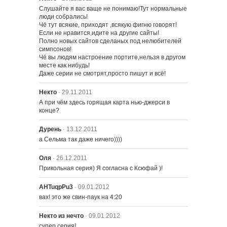
Слушайте я вас ваще не понимаю!Тут нормальные 
люди собрались!

Чё тут всякие, приходят ,всякую фигню говорят!
Если не нравится,идите на другие сайты!

Полно новых сайтов сделаных под нелюбителей 
симпсонов!

Чё вы людям настроение портите,нельзя в другом 
месте как нибудь!

Даже серии не смотрят,просто пишут и всё!
Некто
· 29.11.2011
А при чём здесь горящая карта нью-джерси в 
конце?
Дурень
· 13.12.2011
а Сельма так даже ничего))))
Оля
· 26.12.2011
Прикольная серия) Я согласна с Ксюфай )!
AHTuqpPu3
· 09.01.2012
вах! это же свин-паук на 4:20
Некто из нечто
· 09.01.2012
супер серия!
