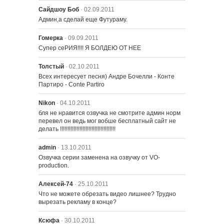
Сайдшоу Боб
· 02.09.2011
Админ,а сделай еще Футураму.
Гомерка
· 09.09.2011
Супер сеРИЯ!!!! Я БОЛДЕЮ ОТ НЕЕ
Толстый
· 02.10.2011
Всех интересует песня) Андре Бочелли - Конте 
Партиро - Conte Partiro
Nikon
· 04.10.2011
бля не нравится озвучка не смотрите админ норм 
перевел он ведь мог вобше бесплатный сайт не 
делать !!!!!!!!!!!!!!!!!!!!!!!!!!!!!!!!!!!!!
admin
· 13.10.2011
Озвучка серии заменена на озвучку от VO-
production.
Алексей-74
· 25.10.2011
Что не можете обрезать видео лишнее? Трудно 
вырезать рекламу в конце?
Ксюфа
· 30.10.2011