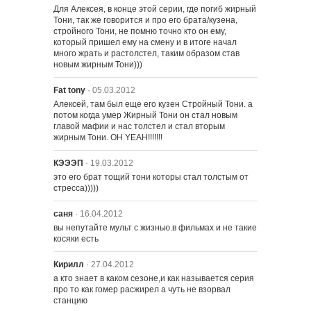
Для Алексея, в конце этой серии, где погиб жирный 
Тони, так же говорится и про его брата/кузена, 
стройного Тони, не помню точно кто он ему, 
который пришел ему на смену и в итоге начал 
много жрать и растолстел, таким образом став 
новым жирным Тони)))
Fat tony
· 05.03.2012
Алексей, там был еще его кузен Стройный Тони. а 
потом когда умер Жирный Тони он стал новым 
главой мафии и нас толстел и стал вторым 
жирным Тони. OH YEAH!!!!!!!
КЭЭЭП
· 19.03.2012
это его брат тощий тони которы стал толстым от 
стресса)))))
саня
· 16.04.2012
вы непутайте мульт с жизнью.в фильмах и не такие 
косяки есть
Кирилл
· 27.04.2012
а кто знает в каком сезоне,и как называется серия 
про то как гомер расжирел а чуть не взорвал 
станцию