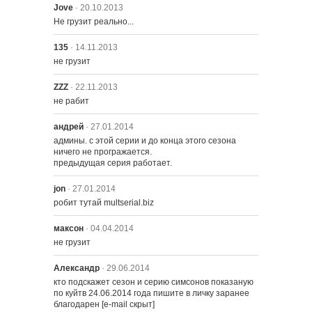
Jove
· 20.10.2013
Не грузит реально...
135
· 14.11.2013
не грузит
ZZZ
· 22.11.2013
не рабит
андрей
· 27.01.2014
админы. с этой серии и до конца этого сезона 
ничего не програжается.

предыдущая серия работает.
jon
· 27.01.2014
робит тутай multserial.biz
максон
· 04.04.2014
не грузит
Александр
· 29.06.2014
кто подскажет сезон и серию симсонов показаную 
по куйтв 24.06.2014 года пишите в личку заранее 
благодарен [e-mail скрыт]