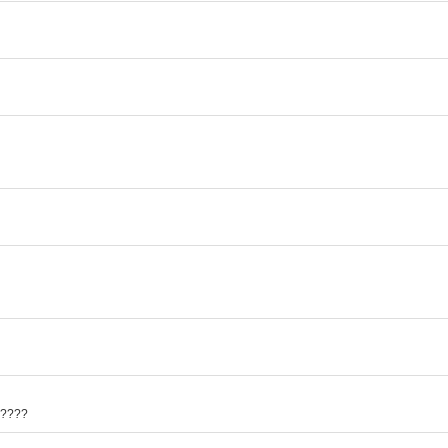
?????