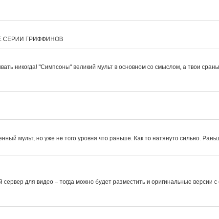
ЫЕ СЕРИИ ГРИФФИНОВ
вать никогда! "Симпсоны" великий мульт в основном со смыслом, а твои сран
нный мульт, но уже не того уровня что раньше. Как то натянуто сильно. Рань
сервер для видео – тогда можно будет разместить и оригинальные версии с с