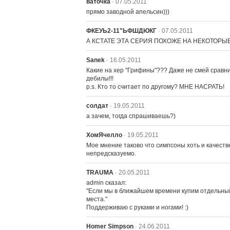
ваточка
· 07.05.2011
прямо заводной апельсин)))
ФКЕУЬ2-11"ЬФШДЮКГ
· 07.05.2011
А КСТАТЕ ЭТА СЕРИЯ ПОХОЖЕ НА НЕКОТОР
Sanek
· 16.05.2011
Какие на хер "Грифины"??? Даже не смей сравни
дебилы!!!

p.s. Кто то считает по другому? МНЕ НАСРАТЬ!
солдат
· 19.05.2011
а зачем, тогда спрашиваешь?)
ХомЯчелло
· 19.05.2011
Мое мнение таково что симпсоны хоть и качестве
непредсказуемо.
TRAUMA
· 20.05.2011
admin сказал:

"Если мы в ближайшем времени купим отдельный 
места."

Поддерживаю с руками и ногами! :)
Homer Simpson
· 24.06.2011