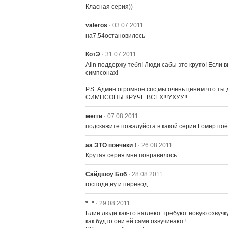
Класная серия))
valeros
· 03.07.2011
на7.54остановилось
КотЭ
· 31.07.2011
Alin поддержу тебя! Люди сабы это круто! Если 
симпсонах!

P.S. Админ огромное спс,мы очень ценим что ты д
СИМПСОНЫ КРУЧЕ ВСЕХ!!!УХУУ!!
мегги
· 07.08.2011
подскажите пожалуйста в какой серии Гомер поёт
аа ЭТО пончики !
· 26.08.2011
Крутая серия мне понравилось
Сайдшоу Боб
· 28.08.2011
господи,ну и перевод
*_*
· 29.08.2011
Блин люди как-то наглеют требуют новую озвучку
как будто они ей сами озвучивают!
