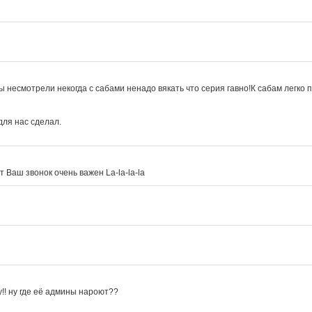
вы несмотрели некогда с сабами ненадо вякать что серия гавно!К сабам легко 
ля нас сделал.

 Ваш звонок очень важен La-la-la-la
!! ну где её админы нароют??
