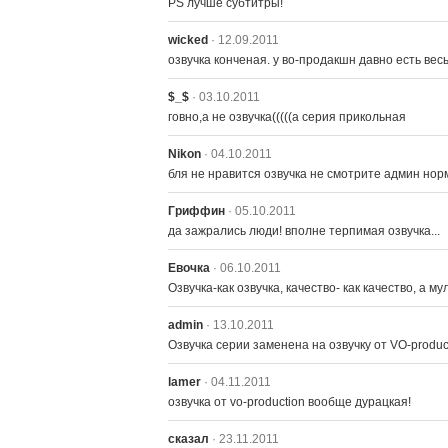
PS лучше субтитры!
wicked
· 12.09.2011
озвучка конченая. у во-продакшн давно есть вес
$_$
· 03.10.2011
говно,а не озвучка(((((а серия прикольная
Nikon
· 04.10.2011
бля не нравится озвучка не смотрите админ норм перев
Гриффин
· 05.10.2011
да зажрались люди! вполне терпимая озвучка...
Евочка
· 06.10.2011
Озвучка-как озвучка, качество- как качество, а мульт
admin
· 13.10.2011
Озвучка серии заменена на озвучку от VO-produc
lamer
· 04.11.2011
озвучка от vo-production вообще дурацкая!
сказал
· 23.11.2011