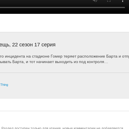
щь, 22 сезон 17 серия
ого инцидента на стадионе Гомер теряет расположение Барта и отп
зывать Барта, и тот начинает выходить из под контроля…
 Thing
. Раздел доступен только для чтения, новые комментарии не добавляются.