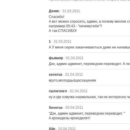
Денис
· 31.03.2011
Спасибо!

А вот можно спросить, админ, а почему многие 
например 05:43 - "ничемутебя"?

А так СПАСИБО!
1
· 31.03.2011
А У меня серии заканчиваються даже не начавш
фывапр
· 01.04.2011
Дэн, админ админит, переводчик переводит. А пе
severus
· 01.04.2011
круто,молодцы)щасзаценим
гшлнглнгл
· 01.04.2011
ну и где озвучка нормальная, так не интересно ч
Severus
· 05.04.2011
"Дэн, админ админит, переводчик переводит. "

А крокодилы крокодилят!
Alin
· 10.04.2011