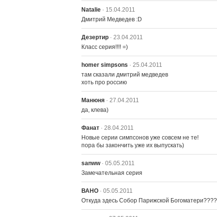
Natalie
· 15.04.2011
Дмитрий Медведев :D
Дезертир
· 23.04.2011
Класс серия!!!! =)
homer simpsons
· 25.04.2011
там сказали дмитрий медведев

хоть про россию
Манюня
· 27.04.2011
да, клева)
Фанат
· 28.04.2011
Новые серии симпсонов уже совсем не те!

пора бы закончить уже их выпускать)
sanww
· 05.05.2011
Замечательная серия
ВАНО
· 05.05.2011
Откуда здесь Собор Парижской Богоматери???