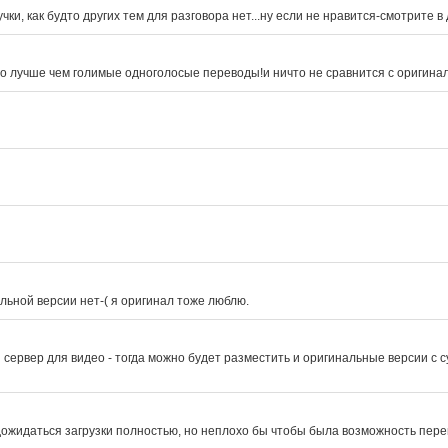
ки, как будто других тем для разговора нет...ну если не нравится-смотрите в
го лучше чем голимые одноголосые переводы!и ничто не сравнится с оригина
льной версии нет-( я оригинал тоже люблю.
ервер для видео - тогда можно будет разместить и оригинальные версии с су
дожидаться загрузки полностью, но неплохо бы чтобы была возможность пере