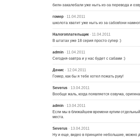
билн-закалебали уже ныть из-за перевода и озвуч
гомер
· 11.04.2011
школота хватит уже ныть из за сабов!они намно
Налогоплательщик
· 11.04.2011
В штатах уже 18 серия просто супер :)
admin
· 11.04.2011
Сегодня-завтра и у нас будет с сабами :)
Денис
· 12.04.2011
Гомер, как бы я тебе хотел пожать руку!
Severus
· 13.04.2011
Вообще жаль, когда появляется озвучка, оригина
admin
· 13.04.2011
Если мы в ближайшем времени купим отдельный с
места.
Severus
· 13.04.2011
Ну и еще, видео в принципе небольшие, можно 