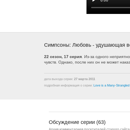
Симпсоны: Любовь - удушающая ве
22 сезон, 17 серия
. Из-за одного неприятн
чувств. Однако, после них он не может нака
дата выхода серии:
27 марта 2011
подробная информация о серии:
Love is a Many-Strangled
Обсуждение серии (63)
Архив комментариев посетителей старого сайта