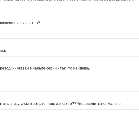
словасаписаны слитно?

ысь
реводчик указан в начале серии - так что найдешь.
итать внизу, а смотреть то надо же как то??!!!переводите нормально