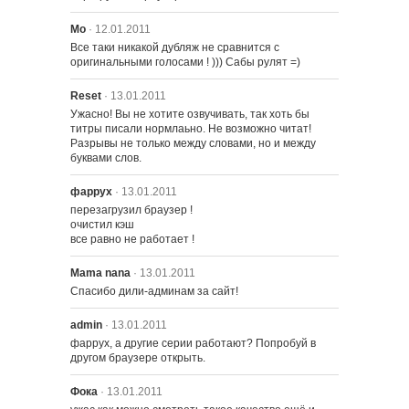
Мо
· 12.01.2011
2215 – История скорпионов
Все таки никакой дубляж не сравнится с 
оригинальными голосами ! ))) Сабы рулят =)
Reset
· 13.01.2011
2216 – Милые летние мечты
Ужасно! Вы не хотите озвучивать, так хоть бы 
титры писали нормлаьно. Не возможно читат! 
Разрывы не только между словами, но и между 
буквами слов.
2217 – Любовь - удушающая вещь
фаррух
· 13.01.2011
перезагрузил браузер !

2218 – Великая Симпсия
очистил кэш

все равно не работает !
Mama nana
· 13.01.2011
2219 – Реальные Домохозяйки
Спасибо дили-админам за сайт!
Толстяка Тони
admin
· 13.01.2011
фаррух, а другие серии работают? Попробуй в 
2220 – Гомер Руки-Ножницы
другом браузере открыть.
Фока
· 13.01.2011
2221 – 500 ключей