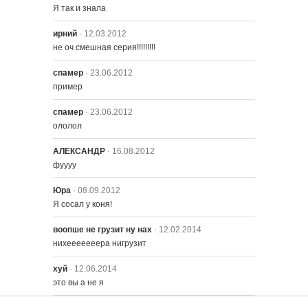
Я так и знала
ирний
· 12.03.2012
не оч смешная серия!!!!!!!!!
спамер
· 23.06.2012
пример
спамер
· 23.06.2012
ололол
АЛЕКСАНДР
· 16.08.2012
фуууу
Юра
· 08.09.2012
Я сосал у коня!
воопше не грузит ну нах
· 12.02.2014
нихееееееера нигрузит
хуй
· 12.06.2014
это вы а не я