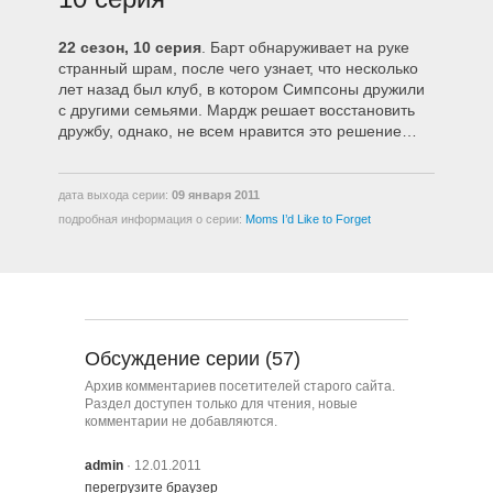
2208 – Борьба Перед Рождеством
22 сезон, 10 серия
. Барт обнаруживает на руке
странный шрам, после чего узнает, что несколько
лет назад был клуб, в котором Симпсоны дружили
2209 – Толстяк Донни
с другими семьями. Мардж решает восстановить
дружбу, однако, не всем нравится это решение…
2210 – Мамаши, которых я бы
хотел забыть
дата выхода серии:
09 января 2011
подробная информация о серии:
Moms I’d Like to Forget
2211 – Пылающий Мо
2212 – Отец Гомер
Обсуждение серии (57)
Архив комментариев посетителей старого сайта.
2213 – Синий и серый
Раздел доступен только для чтения, новые
комментарии не добавляются.
2214 – Злобный папа
admin
· 12.01.2011
перегрузите браузер