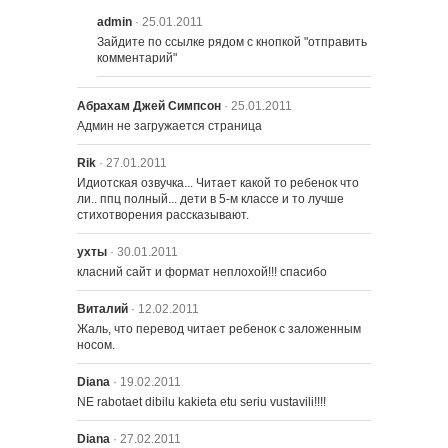
admin
· 25.01.2011
Зайдите по ссылке рядом с кнопкой "отправить 
комментарий"
Абрахам Джей Симпсон
· 25.01.2011
Админ не загружается страница
Rik
· 27.01.2011
Идиотская озвучка... Читает какой то ребенок что 
ли.. ппц полный... дети в 5-м классе и то лучше 
стихотворения рассказывают.
ухты
· 30.01.2011
класний сайт и формат неплохой!!! спасибо
Виталий
· 12.02.2011
Жаль, что перевод читает ребенок с заложенным 
носом.
Diana
· 19.02.2011
NE rabotaet dibilu kakieta etu seriu vustavili!!!!
Diana
· 27.02.2011