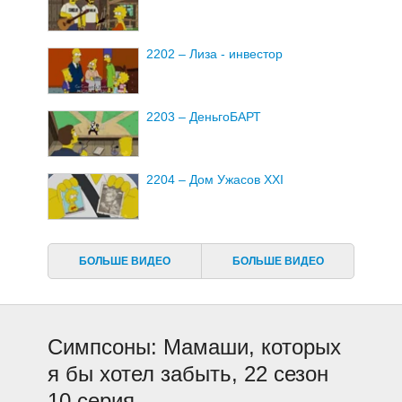
2202 – Лиза - инвестор
2203 – ДеньгоБАРТ
2204 – Дом Ужасов ХХI
2205 – Лиза Симпсон, это не твоя
жизнь
БОЛЬШЕ ВИДЕО
БОЛЬШЕ ВИДЕО
2206 – Дурак Монти
Симпсоны: Мамаши, которых
2207 – Как громко жует эта птичка
я бы хотел забыть, 22 сезон
в окне?
10 серия