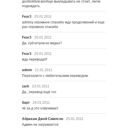
долбоёбов вообще выкладывать не стоит, легче 
подождать.
2204 – Дом Ужасов ХХI
Fear3
· 20.01.2011
adminy огромное спасибо жду продолжений и еще 
раз огромное спасибо
Fear3
· 20.01.2011
Да. субтитров не видно?
Fear3
· 20.01.2011
жду перевода!!!
admin
· 21.01.2011
Перезалито с любительским переводом.
zark
· 23.01.2011
Да...перевод ещё тот
барт
· 24.01.2011
чё за д это озвучивает
Абрахам Джей Симпсон
· 25.01.2011
Админ не загружается