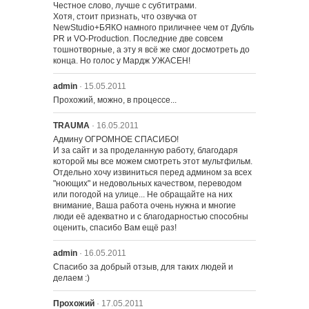
Честное слово, лучше с субтитрами.

Хотя, стоит признать, что озвучка от 
NewStudio+БЯКО намного приличнее чем от Дубль 
PR и VO-Production. Последние две совсем 
тошнотворные, а эту я всё же смог досмотреть до 
конца. Но голос у Мардж УЖАСЕН!
admin
· 15.05.2011
Прохожий, можно, в процессе...
TRAUMA
· 16.05.2011
Админу ОГРОМНОЕ СПАСИБО!

И за сайт и за проделанную работу, благодаря 
которой мы все можем смотреть этот мультфильм.

Отдельно хочу извиниться перед админом за всех 
"ноющих" и недовольных качеством, переводом 
или погодой на улице... Не обращайте на них 
внимание, Ваша работа очень нужна и многие 
люди её адекватно и с благодарностью способны 
оценить, спасибо Вам ещё раз!
admin
· 16.05.2011
Спасибо за добрый отзыв, для таких людей и 
делаем :)
Прохожий
· 17.05.2011