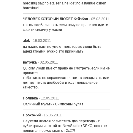
horoshuj sajt no eta seria ne idet no astalnue oshen 
horoshue!
ЧЕЛОВЕК КОТОРЫЙ ЛЮБЕТ бейзбол
· 05.03.2011
так вы заебали ныть если кому не нравится идите 
сосити сисечку у мамки
alek
· 19.03.2011
да ладно вам, не умеют некоторые люди быть 
адекватными, нужно это принимать.
ваточка
· 02.05.2011
Quickly, люди имеют право не смотреть, если им не 
нравится.

тебя никто не спрашивает, стоит выкладывать или 
нет. вот пусть долбоебы и ждут нормальное 
качество.
Полинка
· 12.05.2011
Отличный мультик Симпсоны рулят!
Прохожий
· 15.05.2011
Неужели нельзя совместить два перевода - с 
субтитрами и с этой от NewStudio+БЯКО, пока не 
появится нормальная от 2х2?!
