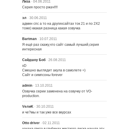
Лиза
· 04.06.2011
Серия просто ржач!!!!
эл
· 30.06.2011
админ спс а то на другихсайтах ток 21 и по 2Х2 
тоже) ккакая разница какая озвучка
Bartman
· 10.07.2011
Я ещё раз скажу,что сайт самый лучший,серия 
интересная
Сайдшоу Боб
· 26.08.2011
xD

Смешно выглядит акула в самолете =)

Сайт и симпсоны forever
admin
· 13.10.2011
Озвучка серии заменена на озвучку от VO-
production.
VелиK
· 30.10.2011
и че?мы и так уже все вкурсах
Otto driver
· 02.11.2011
хахаха гдето в глубинах жесткого диска нашла эту 