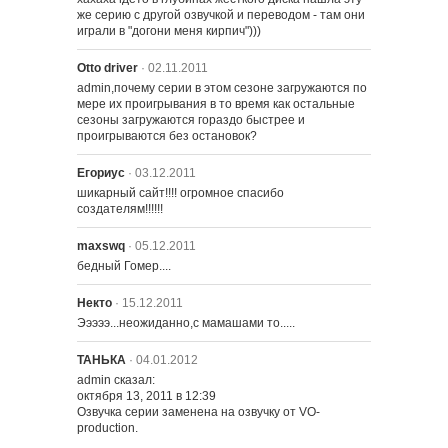
же серию с другой озвучкой и переводом - там они 
играли в "догони меня кирпич")))
Otto driver
· 02.11.2011
admin,почему серии в этом сезоне загружаются по 
мере их проигрывания в то время как остальные 
сезоны загружаются гораздо быстрее и 
проигрываются без остановок?
Егориус
· 03.12.2011
шикарный сайт!!!! огромное спасибо 
создателям!!!!!!
maxswq
· 05.12.2011
бедный Гомер....
Некто
· 15.12.2011
Эээээ...неожиданно,с мамашами то.....
ТАНЬКА
· 04.01.2012
admin сказал:

октября 13, 2011 в 12:39

Озвучка серии заменена на озвучку от VO-
production.
