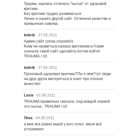
Траума, научись отличать "нытьё" от здоровой 
критики.

Без критики трудно развиваться.

Лично я нашёл другой сайт. Отличное качество и 
привычная озвучка.
bobrik
· 27.05.2011
Админ,сайт супер,спасибо!)

Кому не нравиться,нахера критиковать?сами 
сначала такой сайт зделайте,потом нойте!

TRAUMA,+10
bobrik
· 27.05.2011
Прохожый,здоровая критика?!Ты о чём?тут люди 
на друг друга матеряться,и ноют про плохое 
качество!
Lusia
· 01.06.2011
TRAUMA правильно сказала, под каждой серией 
это нытье., TRAUMA +10
Лиза
· 04.06.2011
а мне всё равно какой у кого голос. меня всё 
устраивает