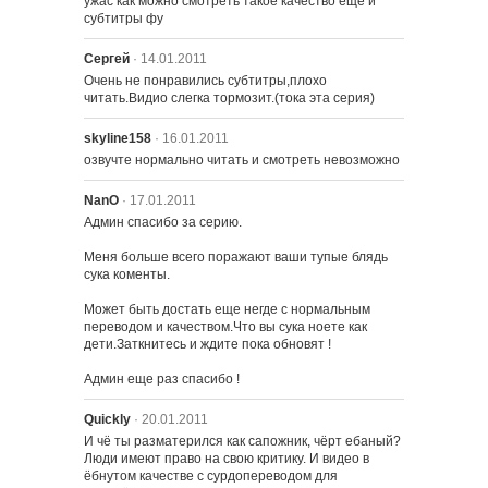
ужас как можно смотреть такое качество ещё и 
субтитры фу
Сергей
· 14.01.2011
2222 – Лже-Похищение Неда
Очень не понравились субтитры,плохо 
читать.Видио слегка тормозит.(тока эта серия)
skyline158
· 16.01.2011
озвучте нормально читать и смотреть невозможно
NanO
· 17.01.2011
Админ спасибо за серию.

Меня больше всего поражают ваши тупые блядь 
сука коменты.

2201 – Мюзикл начальной школы
Может быть достать еще негде с нормальным 
переводом и качеством.Что вы сука ноете как 
дети.Заткнитесь и ждите пока обновят !

2202 – Лиза - инвестор
Админ еще раз спасибо !
Quickly
· 20.01.2011
И чё ты разматерился как сапожник, чёрт ебаный? 
2203 – ДеньгоБАРТ
Люди имеют право на свою критику. И видео в 
ёбнутом качестве с сурдопереводом для 