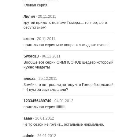
Клёвая серия
Лилия
· 20.11.2011
крутой прикол с мозгами Гомера.... точнее, с его 
отсутствием)
artem
· 20.11.2011
прикольная серия мне понравилась даже очень!
Sword13
· 06.12.2011
Вообще все серии СИМПСОНОВ шедевр котороый 
нужно увидеть!
илюха
· 25.12.2011
Зомби его не трогали,потому что Гомер без мозгов! 
=-) пустой звук слышали?
1233456489740
· 04.01.2012
прикольная серия!!!!!!!!!!
аааа
· 20.01.2012
че то сезон не грузит... остальные нормально.
admin
· 26.01.2012