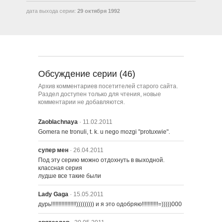
дата выхода серии:
29 октября 1992
415 – Я Люблю Лизу
416 – Без Даффа
Обсуждение серии (46)
417 – Последняя Надежда
Архив комментариев посетителей старого сайта.
Спрингфилда
Раздел доступен только для чтения, новые
комментарии не добавляются.
418 – Как Это Было: Клип-Шоу
Zaoblachnaya
· 11.02.2011
Симпсонов
Gomera ne tronuli, t. k. u nego mozgi "protuxwie".
супер мен
· 26.04.2011
419 – Фронт
Под эту серию можно отдохнуть в выходной. 
классная серия

лудше все такие были
420 – День Изгнания
Lady Gaga
· 15.05.2011
дурь!!!!!!!!!!!!!!!!!))))))))) и я это одобряю!!!!!!!!!!!=)))))000
421 – Оковы Мардж