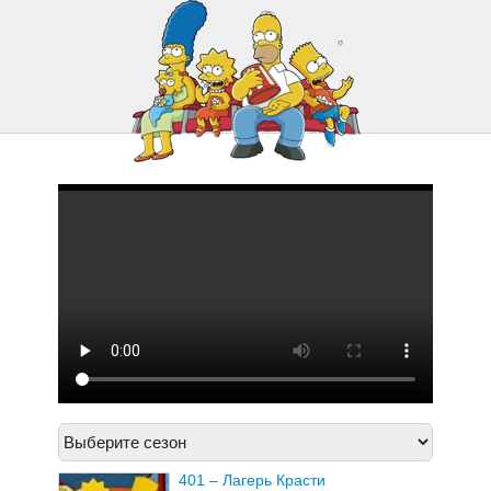
421 – Оковы Мардж
422 – Шоу Красти Отменяется
401 – Лагерь Красти