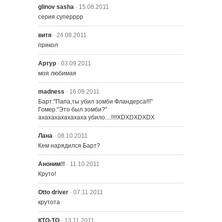
glinov sasha
· 15.08.2011
404 – Лиза - Королева Красоты
серия суперррр
витя
· 24.08.2011
прикол
Артур
· 03.09.2011
моя любимая
madness
· 16.09.2011
Барт:"Папа,ты убил зомби Фландерса!!!"

Гомер:"Это был зомби?"

ахахахахахахаха убило....!!!!XDXDXDXDX
Лана
· 08.10.2011
Кем нарядился Барт?
Аноним!!
· 11.10.2011
Круто!
Otto driver
· 07.11.2011
крутота
КТО-ТО
· 13.11.2011