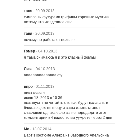
таня
· 20.09.2013
симпсоны футурама грифины хорошые мултики 
потомушто их зделала сша
таня
· 20.09.2013
почему не работают незнаю
Гомер
· 04.10.2013
я тама снимаюсь я и это класный фильм
Лиза
· 04.10.2013
ааааааааааааааа фу
впро
· 01.11.2013
ника сказал:

июля 18, 2013 в 10:36

пожалуста не четайте ото вас будут цэлавать в 
блежающюю пятнецу и ваша жызнь станет 
счасливой однака есле вы не передадите этот 
комментарий к 4 видео то вы уумрете через 2 дня
Мо
· 13.07.2014
Барт в костюме Алекса из Заводного Апельсина 