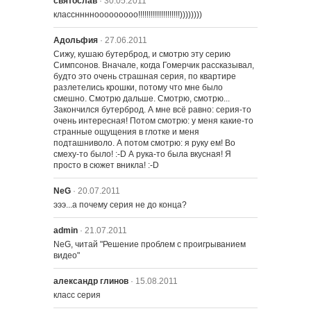
святослав
· 30.05.2011
классннннооооооооо!!!!!!!!!!!!!!!!!!!!))))))))
Адольфия
· 27.06.2011
422 – Шоу Красти Отменяется
Сижу, кушаю бутерброд, и смотрю эту серию 
Симпсонов. Вначале, когда Гомерчик рассказывал, 
будто это очень страшная серия, по квартире 
разлетелись крошки, потому что мне было 
смешно. Смотрю дальше. Смотрю, смотрю... 
Закончился бутерброд. А мне всё равно: серия-то 
очень интересная! Потом смотрю: у меня какие-то 
странные ощущения в глотке и меня 
подташниволо. А потом смотрю: я руку ем! Во 
смеху-то было! :-D А рука-то была вкусная! Я 
просто в сюжет вникла! :-D
401 – Лагерь Красти
NeG
· 20.07.2011
эээ...а почему серия не до конца?
admin
· 21.07.2011
402 – Трамвай по имени Мардж
NeG, читай "Решение проблем с проигрыванием 
видео"
александр глинов
403 – Еретик Гомер
· 15.08.2011
класс серия