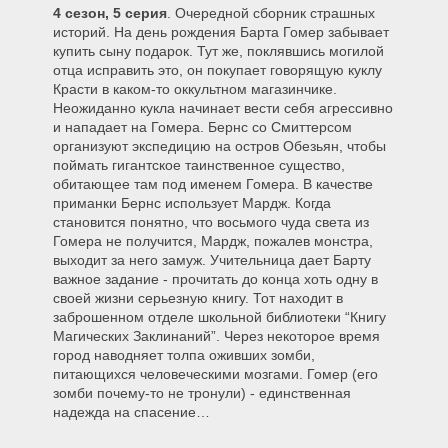
4 сезон, 5 серия
. Очередной сборник страшных
408 – Новый Ребенок в Квартале
историй. На день рождения Барта Гомер забывает
купить сыну подарок. Тут же, поклявшись могилой
отца исправить это, он покупает говорящую куклу
409 – Мистер Плуг
Красти в каком-то оккультном магазинчике.
Неожиданно кукла начинает вести себя агрессивно
и нападает на Гомера. Бернс со Смиттерсом
организуют экспедицию на остров Обезьян, чтобы
410 – Первое слово Лизы
поймать гигантское таинственное существо,
обитающее там под именем Гомера. В качестве
приманки Бернс использует Мардж. Когда
становится понятно, что восьмого чуда света из
411 – Тройное Шунтирование
Гомера
Гомера не получится, Мардж, пожалев монстра,
выходит за него замуж. Учительница дает Барту
важное задание - прочитать до конца хоть одну в
412 – Мардж против монорельса
своей жизни серьезную книгу. Тот находит в
заброшенном отделе школьной библиотеки “Книгу
Магических Заклинаний”. Через некоторое время
413 – Выбор Сельмы
город наводняет толпа оживших зомби,
питающихся человеческими мозгами. Гомер (его
зомби почему-то не тронули) - единственная
надежда на спасение…
414 – Брат с Той же Планеты