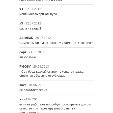
х3
· 22.07.2012
меня начало прикольнуло
х3
· 22.07.2012
кукла из зада!!!
ДенисОК
· 26.07.2012
Симпсоны правда с похмелуги помогает.Советую!!!
барт
· 21.10.2012
ай корамба
PIGGSY
· 20.05.2013
Чё за бред дохлый старик не уснул от газа,а 
огромная обезьяна отрубилась
sava
· 04.06.2013
не работают серии
я
· 24.07.2013
если не работают попробуй посмотреть в другом 
качестве или перезагрузить страничку

мне помогло)