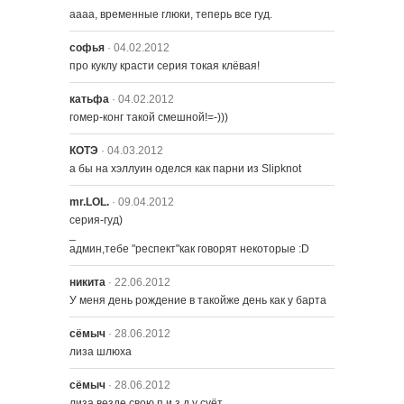
аааа, временные глюки, теперь все гуд.
софья
· 04.02.2012
про куклу красти серия токая клёвая!
катьфа
· 04.02.2012
гомер-конг такой смешной!=-)))
КОТЭ
· 04.03.2012
а бы на хэллуин оделся как парни из Slipknot
mr.LOL.
· 09.04.2012
серия-гуд)

_

админ,тебе "респект"как говорят некоторые :D
никита
· 22.06.2012
У меня день рождение в такойже день как у барта
сёмыч
· 28.06.2012
лиза шлюха
сёмыч
· 28.06.2012
лиза везде свою п и з д у суёт