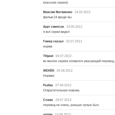
классная серия))
Максим Матвиенко
· 24.02.2012
фильм 24 вроде бы
барт симпсон
· 24.05.2012
я все серии видел
Гомер сказал
· 02.07.2012
норма
Tihjawi
· 04.07.2012
во многих сериях появился ужасающий перевод,
ЖЕНЁК
· 05.08.2012
Нормик
Рыбка
· 07.09.2012
Отвратительная озвучка.
Слава
· 29.07.2013
перевод не очень, раньше лучше был.
артём
· 13.09.2013