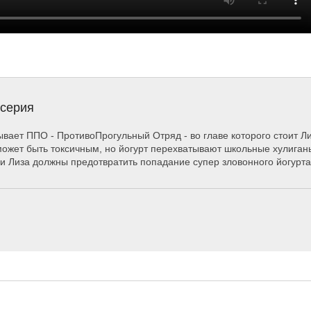
 серия
ывает ППО - ПротивоПрогульный Отряд - во главе которого стоит Л
о может быть токсичным, но йогурт перехватывают школьные хулиг
 и Лиза должны предотвратить попадание супер зловонного йогурт