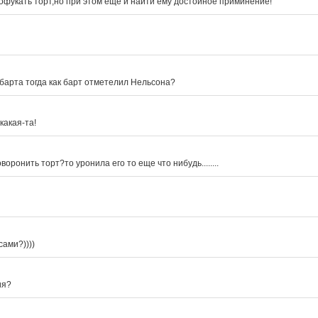
офукать торт,но при этом ещё и найти ему достойное приминение!
е барта тогда как барт отметелил Нельсона?
какая-та!
оронить торт?то уронила его то еще что нибудь........
сами?))))
ия?