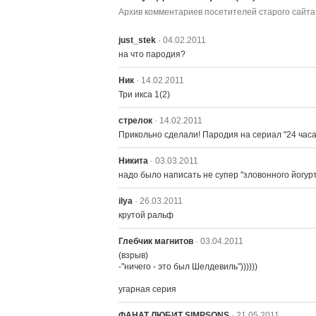
Архив комментариев посетителей старого сайта
just_stek
· 04.02.2011
на что пародия?
Ник
· 14.02.2011
Три икса 1(2)
стрелок
· 14.02.2011
Прикольно сделали! Пародия на сериал "24 часа
Никита
· 03.03.2011
надо было написать не супер "зловонного йогурт
ilya
· 26.03.2011
крутой ральф
Глебчик магнитов
· 03.04.2011
(взрыв)

-"ничего - это был Шелдевиль"))))))

угарная серия
ФАНАТ ЛЮБИТ SIMPSONS
· 21.05.2011