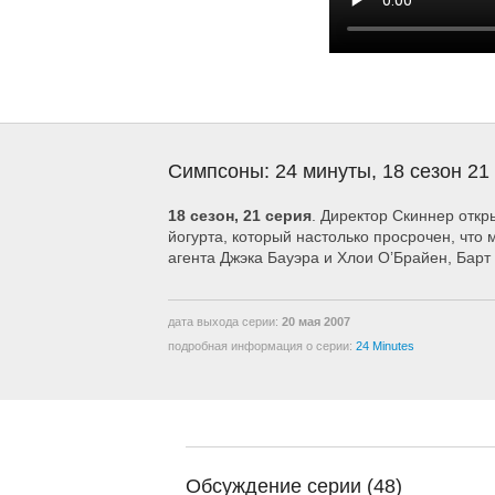
Симпсоны: 24 минуты, 18 сезон 21
18 сезон, 21 серия
. Директор Скиннер откр
йогурта, который настолько просрочен, чт
агента Джэка Бауэра и Хлои О’Брайен, Барт
дата выхода серии:
20 мая 2007
подробная информация о серии:
24 Minutes
Обсуждение серии (48)