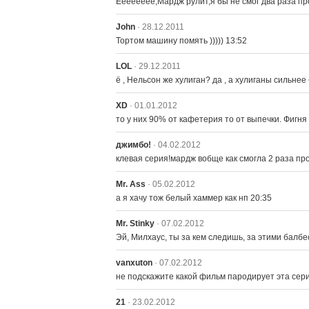
Ееееееее,Мардж рулит,я бы не смог два раза пр
John
· 28.12.2011
Тортом машину помять ))))) 13:52
LOL
· 29.12.2011
ё , Нельсон же хулиган? да , а хулиганы сильне
XD
· 01.01.2012
то у них 90% от кафетерия то от выпечки. Фигня 
джимбо!
· 04.02.2012
клевая серия!мардж вобще как смогла 2 раза пров
Mr. Ass
· 05.02.2012
а я хачу тож белый хаммер как нп 20:35
Mr. Stinky
· 07.02.2012
Эй, Милхаус, ты за кем следишь, за этими балбе
vanxuton
· 07.02.2012
не подскажите какой фильм пародирует эта сер
21
· 23.02.2012