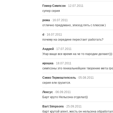
Гомер Симпсон
· 12.07.2011
супер серия
рома
· 16.07.2011
отлично придумано, эпизод пять с плюсом )
d
· 16.07.2011
почему на середине перестает работать?
Андрей
· 17.07.2011
Угар ваще все время на че то пародии делают)))
ирошка
· 18.07.2011
симпсоны это гениальнейшее творение мета гроун
Сикко Термоштепсель
· 05.08.2011
серия еле грузится.
Лексус
· 06.09.2011
Барт круто Нельсона отделал))
Bart Simpsons
· 25.09.2011
барт крутой агент, жесть он нельсена обработал