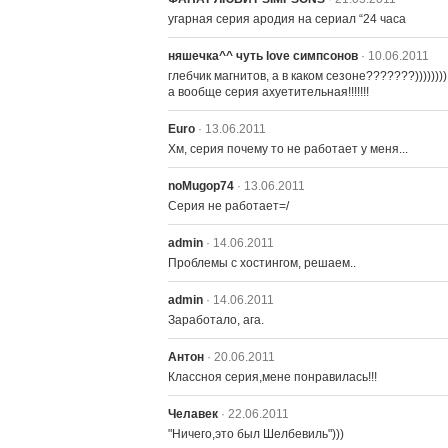
угарная серия ародия на сериал “24 часа
няшечка^^ чуть love симпсонов
· 10.06.2011
глебчик магнитов, а в каком сезоне???????))))))))

а вообще серия ахуетительная!!!!!!!
Euro
· 13.06.2011
Хм, серия почему то не работает у меня...
noMugop74
· 13.06.2011
Серия не работает=/
admin
· 14.06.2011
Проблемы с хостингом, решаем..
admin
· 14.06.2011
Заработало, ага.
Антон
· 20.06.2011
Классноя серия,мене понравилась!!!
Челавек
· 22.06.2011
"Ничего,это был Шелбевиль")))