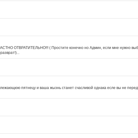
АСТНО ОТВРАТИТЕЛЬНО!!! ( Простите конечно но Админ, если мне нужно выбир
азврат!)...
 блежающюю пятнецу и ваша жызнь станет счасливой однака есле вы не переда