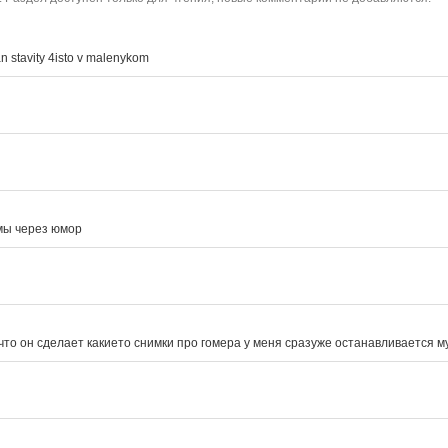
n stavity 4isto v malenykom
мы через юмор
 что он сделает какието снимки про гомера у меня сразуже останавливается му