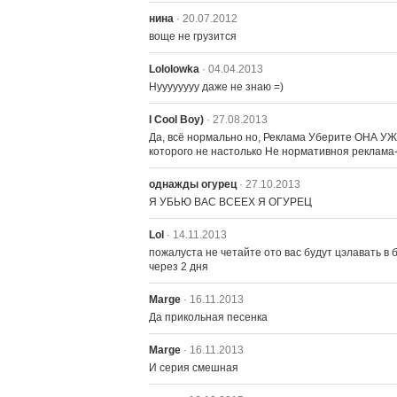
нина
· 20.07.2012
воще не грузится
Lololowka
· 04.04.2013
Нуууууууу даже не знаю =)
I Cool Boy)
· 27.08.2013
Да, всё нормально но, Реклама Уберите ОНА УЖ
которого не настолько Не нормативноя реклама-р
однажды огурец
· 27.10.2013
Я УБЬЮ ВАС ВСЕЕХ Я ОГУРЕЦ
Lol
· 14.11.2013
пожалуста не четайте ото вас будут цэлавать в
через 2 дня
Marge
· 16.11.2013
Да прикольная песенка
Marge
· 16.11.2013
И серия смешная