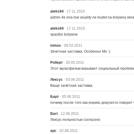
aleks94
· 17.11.2010
admin 4e ona low wuality ne budet na bolywoy ekra
aleks94
· 17.11.2010
spasibo bolywoe
tomas
· 08.02.2011
Зачетная заставка. Особенно Мо :)
Роберт
· 20.05.2011
Этот мультфильм взрывает социальный пробле
Лексус
· 03.06.2011
Ваще зачётная заставка
Барт
· 05.06.2011
почему после того как енрико докучатсо говорит
Bart
· 12.06.2011
Лексус польностью согласен)
арс
· 02.08.2011