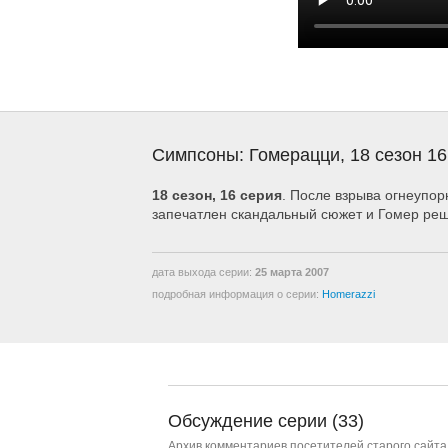
Симпсоны: Гомерацци, 18 сезон 16
18 сезон, 16 серия
. После взрыва огнеупо
запечатлен скандальный сюжет и Гомер реш
дата выхода серии:
25 марта 2007
подробная информация о серии:
Homerazzi
Обсуждение серии (33)
Архив комментариев посетителей старого сайта