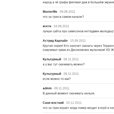
народ а чё графа фиговая даж в большём экране
MasterMe
· 09.08.2011
что за трек в самом начале?
мэгги
· 16.08.2011
лучше сайта про симпсонов нет!админ молодец!
Астрид Карлайл
· 15.09.2011
Крутая серия! Кто захочет скачать через Торрен
озвучивал чувак из Диснеевских мультиков! XD Ж
Культурный
· 08.11.2011
а у вас тут скачивать можно?
Культурный
· 08.11.2011
если можно то как?
admin
· 09.11.2011
В данный момент скачивать нельзя.
Саня жосткий
· 20.12.2011
что за трек играет когда гомер входит в клуб и 