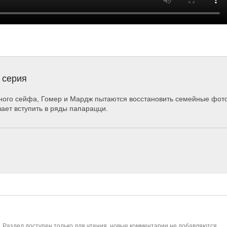
 серия
рного сейфа, Гомер и Мардж пытаются восстановить семейные фот
ает вступить в ряды папарацци.
. Раздел доступен только для чтения, новые комментарии не добавляются.