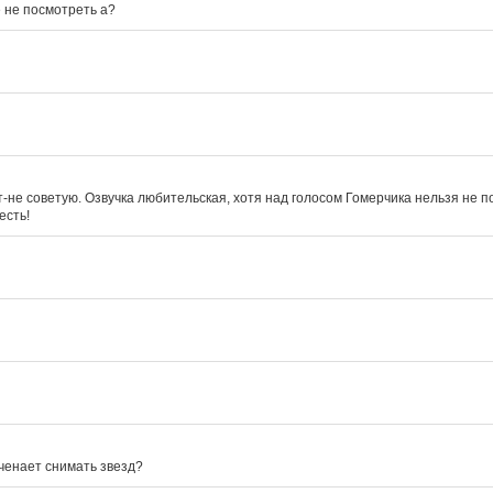
 не посмотреть а?
т-не советую. Озвучка любительская, хотя над голосом Гомерчика нельзя не по
есть!
наченает снимать звезд?