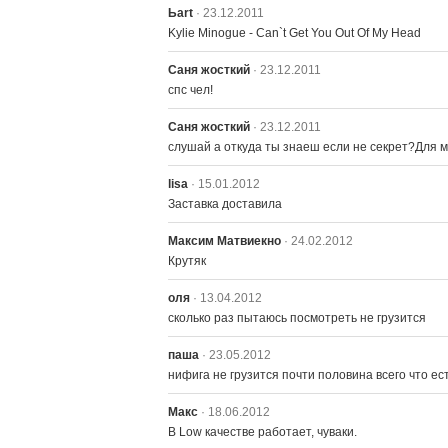
Ьаrt
· 23.12.2011
Kylie Minogue - Can`t Get You Out Of My Head
Саня жосткий
· 23.12.2011
cпс чел!
Саня жосткий
· 23.12.2011
слушай а откуда ты знаеш если не секрет?Для 
lisa
· 15.01.2012
Заставка доставила
Максим Матвиекно
· 24.02.2012
Крутяк
оля
· 13.04.2012
сколько раз пытаюсь посмотреть не грузится
паша
· 23.05.2012
нифига не грузится почти половина всего что ест
Макс
· 18.06.2012
В Low качестве работает, чуваки.