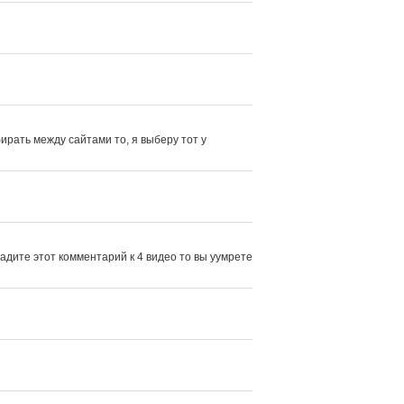
земля отупела" - во время
карнавала в 1938 году, граждане
Спрингфилда принимают за
шутку реальное инопланетное
вторжение.
ать между сайтами то, я выберу тот у 
дите этот комментарий к 4 видео то вы уумрете 