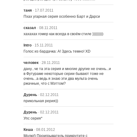
таня
· 17.07.2011
Пхах угарная серия особенно Барт и Дарси
1822 – Вы, Кент, всегда говорите
что хотите
сказал
· 08.11.2011
хахахах гомер как всегда в своём стиле )))))))))
Intro
· 15.11.2011
Голос из бардачка: А! Здесь темно! XD
человек
· 28.11.2011
дану...че та эта серия и многие другие не очень...и 
в Футураме некоторые серии бывают тоже не 
очень...а ведь я знаю эти два мульта очень 
1801 – Повар, шеф, жена и её
ржачные, что с Мэттом?
Гомер
Дурень
· 02.12.2011
прикольная рерия))
1802 – Джазовый и кошачий
Дурень
· 02.12.2011
Упс серия*
1803 – Пожалуйста, Гомер не
надорвись
Кеша
· 08.01.2012
Молю!) Проигрыватель прикрутите с 