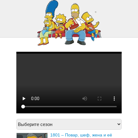
1821 – 24 минуты
1822 – Вы, Кент, всегда говорите
что хотите
1801 – Повар, шеф, жена и её