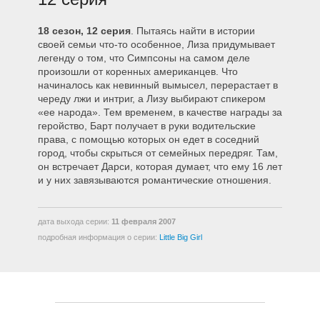
1808 – Дружеская пара
18 сезон, 12 серия
. Пытаясь найти в истории
своей семьи что-то особенное, Лиза придумывает
легенду о том, что Симпсоны на самом деле
1809 – Убить Гила: Выпуски 1 и 2
произошли от коренных американцев. Что
начиналось как невинный вымысел, перерастает в
череду лжи и интриг, а Лизу выбирают спикером
1810 – Жена на воде
«ее народа». Тем временем, в качестве награды за
геройство, Барт получает в руки водительские
права, с помощью которых он едет в соседний
город, чтобы скрыться от семейных передряг. Там,
1811 – Месть - это блюдо, которое
он встречает Дарси, которая думает, что ему 16 лет
лучше всего подавать трижды
и у них завязываются романтические отношения.
1812 – Маленькая взрослая
девушка
дата выхода серии:
11 февраля 2007
подробная информация о серии:
Little Big Girl
1813 – Спрингфилд поднимается
1814 – Деревенские аккорды