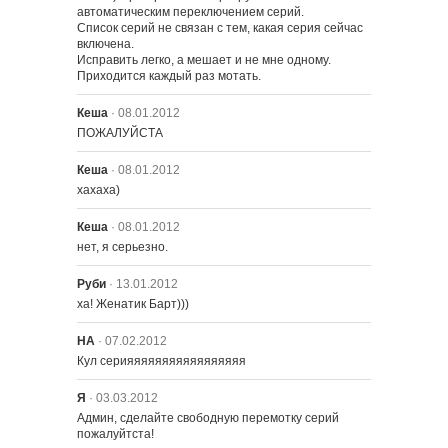
автоматическим переключением серий.

1804 – Дом Ужасов XVII
Список серий не связан с тем, какая серия сейчас 
включена.

Исправить легко, а мешает и не мне одному.

Приходится каждый раз мотать.
Кеша
· 08.01.2012
ПОЖАЛУЙСТА
Кеша
· 08.01.2012
хахаха)
Кеша
· 08.01.2012
нет, я серьезно.
Руби
· 13.01.2012
ха! Женатик Барт)))
HA
· 07.02.2012
Кул серияяяяяяяяяяяяяяяяя
Я
· 03.03.2012
Админ, сделайте свободную перемотку серий 
пожалуйтста!