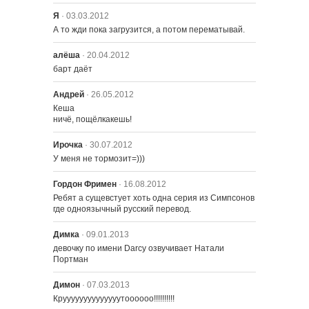
Я
· 03.03.2012
А то жди пока загрузится, а потом перематывай.
алёша
· 20.04.2012
барт даёт
Андрей
· 26.05.2012
Кеша

ничё, пощёлкакешь!
Ирочка
· 30.07.2012
У меня не тормозит=)))
Гордон Фримен
· 16.08.2012
Ребят а сущевстует хоть одна серия из Симпсонов 
где одноязычный русский перевод.
Димка
· 09.01.2013
девочку по имени Darcy озвучивает Натали 
Портман
Димон
· 07.03.2013
Круууууууууууууутоооооо!!!!!!!!!!