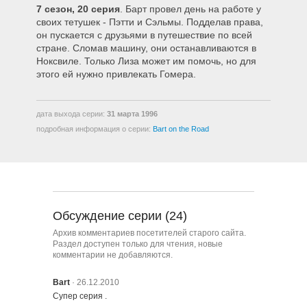
7 сезон, 20 серия
. Барт провел день на работе у
708 – Бабушка Симпсон
своих тетушек - Пэтти и Сэльмы. Подделав права,
он пускается с друзьями в путешествие по всей
стране. Сломав машину, они останавливаются в
709 – Последний Выход Шестерки
Ноксвиле. Только Лиза может им помочь, но для
Боба
этого ей нужно привлекать Гомера.
710 – Грандиозный 138й эпизод
«Симпсонов»
дата выхода серии:
31 марта 1996
подробная информация о серии:
Bart on the Road
711 – Мардж Бы Это Не
Понравилось
712 – Команда Гомера
Обсуждение серии (24)
Архив комментариев посетителей старого сайта.
713 – Два Плохих Соседа
Раздел доступен только для чтения, новые
комментарии не добавляются.
Bart
· 26.12.2010
714 – Сцены Из Классовой Борьбы
Супер серия .
В Спрингфилде