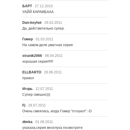
БАРТ
· 27.12.2010
УАЙЙ КАРАМБААА
715 – Барт Сыщик
Dan-keyhot
· 26.02.2011
Да, действительно супер.
716 – Любознательная Лиза
Гомер
· 01.03.2011
На самом деле уматная серия
717 – Гомер как Смитерс
stranik2066
· 06.04.2011
хорошая серия!!!!!!
718 – День Когда Умерло Насилие
ELLBARTO
· 26.06.2011
прикол
Игорь
· 12.07.2011
719 – Рыба по имени Сэльма
Супер смешно)))
Fj
· 28.07.2011
Очень смеялась, когда Гомер "отошел" :-D
720 – Барт с большой дороги
dimka
· 01.08.2011
ухахаха,серия веселуха посмотрите
721 – 22 коротких фильма о