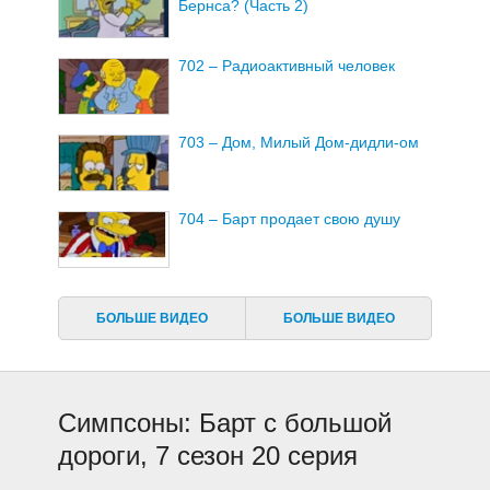
Бернса? (Часть 2)
702 – Радиоактивный человек
703 – Дом, Милый Дом-дидли-ом
704 – Барт продает свою душу
705 – Лиза вегетарианка
БОЛЬШЕ ВИДЕО
БОЛЬШЕ ВИДЕО
706 – Дом Ужасов VI
Симпсоны: Барт с большой
707 – Гомер Королевского
дороги, 7 сезон 20 серия
Размера