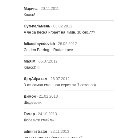
Марина
· 20.11.2011
Класс!
Суп-пельмень
· 03.02.2012
701 – Кто стрелял в мистера
Бернса? (Часть 2)
А че за песня играет на 7мин. 30 сек.???
felixedmyndovich
· 26.02.2012
702 – Радиоактивный человек
Golden Earring – Radar Love
MаXiM
· 06.07.2012
Класс)))!!!
703 – Дом, Милый Дом-дидли-ом
ДедАбрахам
· 26.07.2012
3-ая самая смешная серия за 7 сезонов)
704 – Барт продает свою душу
Димон
· 21.02.2013
Шедеврик.
Гомер
· 24.10.2013
Добавьте смайлы!!!
аdministrator
· 22.11.2013
гомер какие смайлы вас устроят?