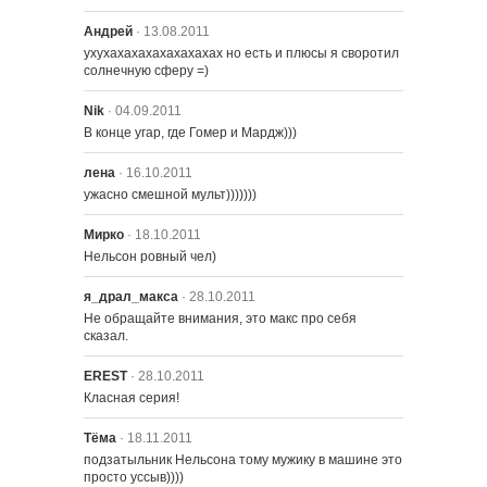
Спрингфилде
Андрей
· 13.08.2011
ухухахахахахахахахах но есть и плюсы я своротил 
солнечную сферу =)
722 – Разгневаный Эйб и его
недоделаный внук в Проклятии
Летающих Пираний
Nik
· 04.09.2011
В конце угар, где Гомер и Мардж)))
723 – Много Апу из Ничего
лена
· 16.10.2011
ужасно смешной мульт)))))))
724 – Гомерпалуза
Мирко
· 18.10.2011
Нельсон ровный чел)
725 – Лето на пляже
я_драл_макса
· 28.10.2011
Не обращайте внимания, это макс про себя 
сказал.
EREST
· 28.10.2011
Класная серия!
Тёма
· 18.11.2011
подзатыльник Нельсона тому мужику в машине это 
просто уссыв))))