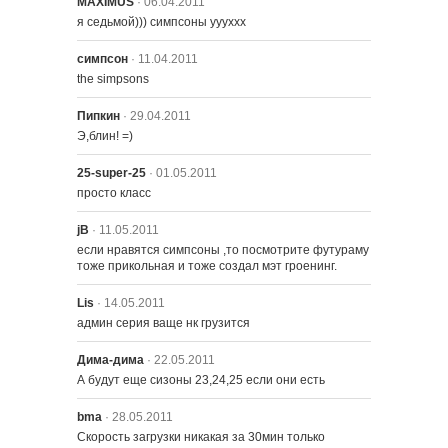
MAXIMUS
· 06.04.2011
я седьмой))) симпсоны уууххх
симпсон
· 11.04.2011
2122 – Убийца по соседству
the simpsons
Пипкин
· 29.04.2011
2123 – Суди меня нежно
Э,блин! =)
25-super-25
· 01.05.2011
просто класс
jB
· 11.05.2011
если нравятся симпсоны ,то посмотрите футураму 
2101 – Гомер-громила
тоже прикольная и тоже создал мэт гроенинг.
Lis
· 14.05.2011
админ серия ваще нк грузится
2102 – Барт получает
Дима-дима
· 22.05.2011
А будут еще сизоны 23,24,25 если они есть
2103 – Вся надежда на жену
bma
· 28.05.2011
Скорость загрузки никакая за 30мин только 