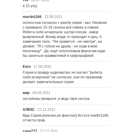
VW
· 26.07.2011
я 15 уху)
martin1166
· 15.08.2011
полностью согласен с qwerty серия - кал. Начиная 
с примерно 15-16 сезона всё говнее и говнее. 
Ребята себя исчерпали: шутки плоски , юмор 
вымученный .Всему когда-то приходит п-дец. А 
замечания типа : "Не нравится - не смотри", на 
уровне : "Я с тобою не дружу - не ходи в мою 
песочницу" . Да, ещё тупоголовым фанатам надо 
бы заняться грамматикой и орфографией.
Euro
· 17.08.2011
Серия и правду нудноватая, но насчет "ребята 
себя исчерпали" не согласен, они по прежнему 
делают замечательные серии.
мир
· 06.09.2011
сестрёнка прекрати ,я ведь твоя сестра
АЛЕКС
· 27.11.2011
Мда.Серия,конечно,не фантан((.Кстати martin1166 
отчасти прав.
саха777
· 21.12.2011