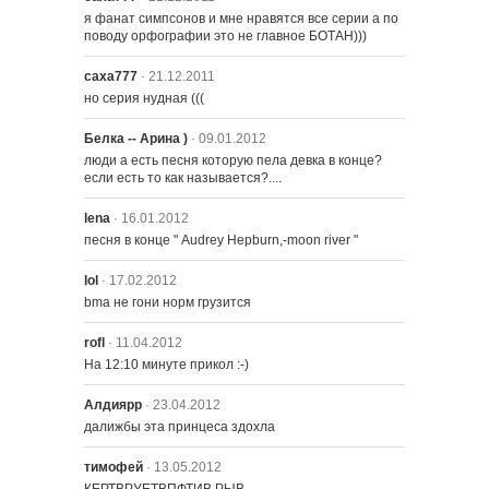
я фанат симпсонов и мне нравятся все серии а по 
поводу орфографии это не главное БОТАН)))
саха777
· 21.12.2011
но серия нудная (((
Белка -- Арина )
· 09.01.2012
люди а есть песня которую пела девка в конце? 
если есть то как называется?....
lena
· 16.01.2012
песня в конце " Audrey Hepburn,-moon river "
lol
· 17.02.2012
bma не гони норм грузится
rofl
· 11.04.2012
На 12:10 минуте прикол :-)
Алдиярр
· 23.04.2012
далижбы эта принцеса здохла
тимофей
· 13.05.2012