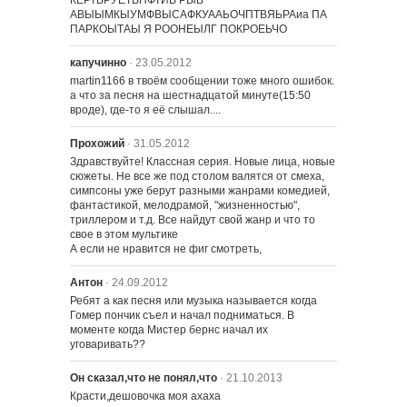
КЕРТВРУЕТВПФТИВ РЫВ 
АВЫЫМКЫУМФВЫСАФКУААЬОЧПТВЯЬРАиа ПА 
ПАРКОЫТАЫ Я РООНЕЫЛГ ПОКРОЕЬЧО
капучинно
· 23.05.2012
martin1166 в твоём сообщении тоже много ошибок. 
а что за песня на шестнадцатой минуте(15:50 
вроде), где-то я её слышал....
Прохожий
· 31.05.2012
Здравствуйте! Классная серия. Новые лица, новые 
сюжеты. Не все же под столом валятся от смеха, 
симпсоны уже берут разными жанрами комедией, 
фантастикой, мелодрамой, "жизненностью", 
триллером и т.д. Все найдут свой жанр и что то 
свое в этом мультике

А если не нравится не фиг смотреть,
Антон
· 24.09.2012
Ребят а как песня или музыка называется когда 
Гомер пончик съел и начал подниматься. В 
моменте когда Мистер бернс начал их 
уговаривать??
Он сказал,что не понял,что
· 21.10.2013
Красти,дешовочка моя ахаха