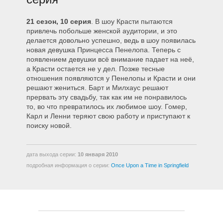
2108 – О, Брат, я твой Барт?
21 сезон, 10 серия
. В шоу Красти пытаются
привлечь побольше женской аудитории, и это
делается довольно успешно, ведь в шоу появилась
2109 – Четверги с Эйби
новая девушка Принцесса Пенелопа. Теперь с
появлением девушки всё внимание падает на неё,
а Красти остается не у дел. Позже тесные
2110 – Однажды в Спрингфилде
отношения появляются у Пенелопы и Красти и они
решают жениться. Барт и Милхаус решают
прервать эту свадьбу, так как им не понравилось
то, во что превратилось их любимое шоу. Гомер,
2111 – Проблемка на Миллион
Карл и Ленни теряют свою работу и приступают к
поиску новой.
2112 – Мальчик и Кёрлочка
дата выхода серии:
10 января 2010
подробная информация о серии:
Once Upon a Time in Springfield
2113 – Цвет Желтый
2114 – Открытки на размолвку