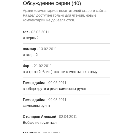
Обсуждение серии (40)
Архив комментариев посетителей старого сайта.
2115 – Неожиданный Второй
Раздел доступен только для чтения, новые
Способ
комментарии не добавляются.
rez
· 02.02.2011
2116 – Величайшая Отругательная
я первый
История
вампир
· 13.02.2011
2117 – Икс-ключительная
я второй
Американская История
барт
· 21.02.2011
а я третий, блин,) ток эти коменты не в тему
2118 – Шеф сердешный
Гомер дибил
· 09.03.2011
вообще круто и ржач симпсоны рулят
2119 – Малышка и Кит
Гомер дибил
· 09.03.2011
симпсоны рулят
2120 – Шпионить с Любовью
Столяров Алексей
· 02.04.2011
Вобще не грузиться
2121 – Грусть Письма Мо