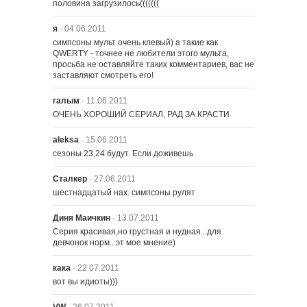
половина загрузилось(((((((
2104 – Дом Ужасов ХХ
я
· 04.06.2011
симпсоны мульт очень клевый) а такие как 
QWERTY - точнее не любители этого мульта, 
просьба не оставляйте таких комментариев, вас не 
заставляют смотреть его!
галым
· 11.06.2011
ОЧЕНЬ ХОРОШИЙ СЕРИАЛ, РАД ЗА КРАСТИ
aleksa
· 15.06.2011
сезоны 23,24 будут. Если доживешь
Сталкер
· 27.06.2011
шестнадцатый нах. симпсоны рулят
Диня Маичкин
· 13.07.2011
Серия красивая,но грустная и нудная...для 
девчонок норм...эт мое мнение)
кака
· 22.07.2011
вот вы идиоты)))