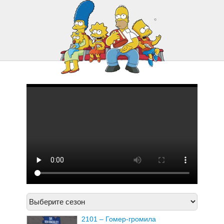
2121 – Грусть Письма Мо
2122 – Убийца по соседству
2123 – Суди меня нежно
2101 – Гомер-громила