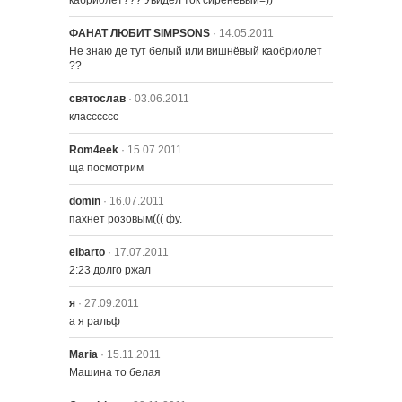
кабриолет??? Увидел ток сиреневый=))
ФАНАТ ЛЮБИТ SIMPSONS
· 14.05.2011
515 – Гомер в Космосе
Не знаю де тут белый или вишнёвый каобриолет 
??
святослав
· 03.06.2011
516 – Гомер Любит Фландерса
класссссс
Rom4eek
· 15.07.2011
517 – Барт Получает Слона
ща посмотрим
domin
· 16.07.2011
518 – Наследник Бернса
пахнет розовым((( фу.
elbarto
· 17.07.2011
2:23 долго ржал
519 – Сладкая Песня Сеймура
Скиннера
я
· 27.09.2011
а я ральф
520 – Парень Слишком Много
Maria
· 15.11.2011
Знал
Машина то белая
521 – Возлюбленный леди Бувье