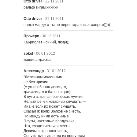
Otto driver
· 22.11.2011
ральф вигам хихихи
Otto driver
· 22.11.2011
522 – Тайны Успешного Брака
панк к мардж а ты не перестаралась с хаером)))))
Прочерк
· 30.12.2011
Кабриолет - синий, люди))
sokol
· 06.01.2012
машина красная
Александр
· 31.01.2012
"Детишкам маленьким

501 – Квартет Гомера
не без причин

(А уж особенно девицам,

красавицам и баловницам),

В пути встречая всяческих мужчин,

Нельзя речей коварных слушать, —

502 – Мыс Страха
Иначе волк их может скушать.

Сказал я: волк! Волков не счесть,

Но между ними есть иные

Плуты, настолько продувные,

503 – Гомер Поступает в Колледж
Что, сладко источая лесть,

Девичью охраняют честь,

Сопутствуют до дома их прогулкам,
