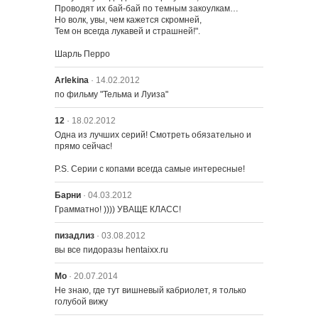
Проводят их бай-бай по темным закоулкам…

504 – Бутон розы
Но волк, увы, чем кажется скромней,

Тем он всегда лукавей и страшней!".

Шарль Перро
Arlekina
· 14.02.2012
по фильму "Тельма и Луиза"
12
· 18.02.2012
Одна из лучших серий! Смотреть обязательно и 
прямо сейчас!

P.S. Серии с копами всегда самые интересные!
Барни
· 04.03.2012
Грамматно! )))) УВАЩЕ КЛАСС!
пизадлиз
· 03.08.2012
вы все пидоразы hentaixx.ru
Мо
· 20.07.2014
Не знаю, где тут вишневый кабриолет, я только 
голубой вижу