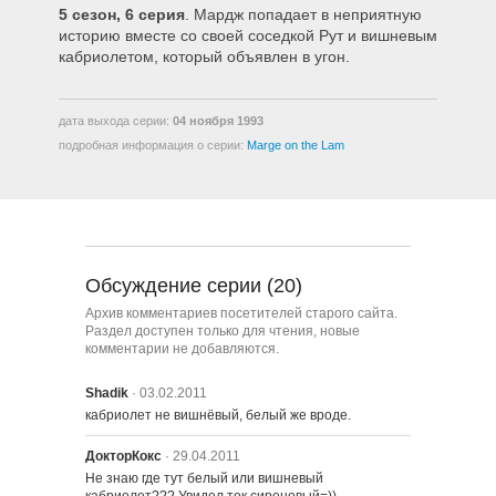
5 сезон, 6 серия
. Мардж попадает в неприятную
508 – Бойскауты в Районе
историю вместе со своей соседкой Рут и вишневым
кабриолетом, который объявлен в угон.
509 – Последнее Искушение
Гомера
дата выхода серии:
04 ноября 1993
подробная информация о серии:
Marge on the Lam
510 – $прингфилд или Легальные
Азартные игры
511 – Гомер и Комитет
Бдительности
Обсуждение серии (20)
Архив комментариев посетителей старого сайта.
512 – Барт Становится
Раздел доступен только для чтения, новые
Знаменитым
комментарии не добавляются.
513 – Гомер и Апу
Shadik
· 03.02.2011
кабриолет не вишнёвый, белый же вроде.
ДокторКокс
· 29.04.2011
514 – Лиза против Малибу Стейси
Не знаю где тут белый или вишневый 