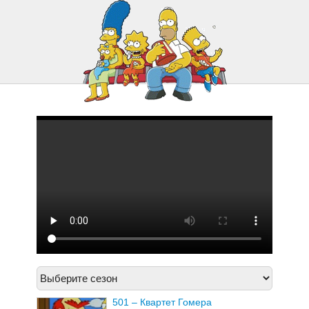
521 – Возлюбленный леди Бувье
522 – Тайны Успешного Брака
501 – Квартет Гомера