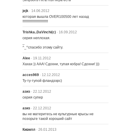
SImpsons Hit & Run игра есть
jejk
· 14.06.2012
которая вышла OVER100500 лет назад 
!!!!!!!!!!!!!!!!!!!!!!!!!!!!!
Trishka..DaVinchi(с)
· 16.09.2012
серия неплохая.

_

^_^спасибо этому сайту.
Alee
· 19.11.2012
Хахах )) ААА! Сдохни, тупая кобра! Сдохни! )))
acces969
· 12.12.2012
Ту-ту-тупой фландээрс)
азиз
· 22.12.2012
серия супер
азиз
· 22.12.2012
вы не материтесь не культурные крысы не 
позорьте такой хороший сайт
Кирилл
· 26.01.2013