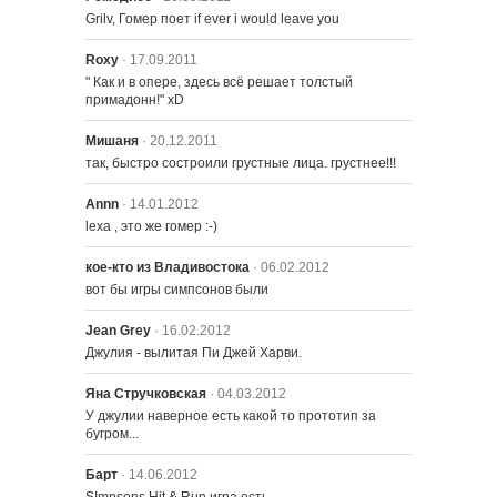
Grilv, Гомер поет if ever i would leave you
Roxy
· 17.09.2011
" Как и в опере, здесь всё решает толстый 
примадонн!" xD
Мишаня
· 20.12.2011
так, быстро состроили грустные лица. грустнее!!!
Annn
· 14.01.2012
lexa , это же гомер :-)
кое-кто из Владивостока
· 06.02.2012
вот бы игры симпсонов были
Jean Grey
· 16.02.2012
Джулия - вылитая Пи Джей Харви.
Яна Стручковская
· 04.03.2012
У джулии наверное есть какой то прототип за 
бугром...
Барт
· 14.06.2012