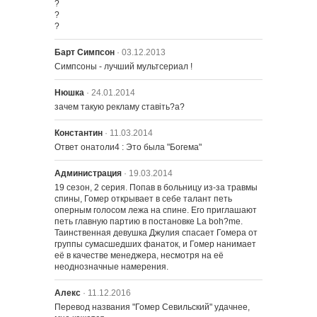
?

?

?
Барт Симпсон
· 03.12.2013
Симпсоны - лучший мультсериал !
Нюшка
· 24.01.2014
зачем такую рекламу ставіть?а?
Константин
· 11.03.2014
Ответ онатоли4 : Это была "Богема"
Администрация
· 19.03.2014
19 сезон, 2 серия. Попав в больницу из-за травмы 
спины, Гомер открывает в себе талант петь 
оперным голосом лежа на спине. Его приглашают 
петь главную партию в постановке La boh?me. 
Таинственная девушка Джулия спасает Гомера от 
группы сумасшедших фанаток, и Гомер нанимает 
её в качестве менеджера, несмотря на её 
неоднозначные намерения.
Алекс
· 11.12.2016
Перевод названия "Гомер Севильский" удачнее, 