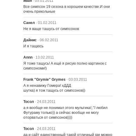
иван
· 05.01.2011
Все симпсон 19 сезона в хорошем качестве.И они 
очень прикольные
1915 – Дым над дочуркой
Санел
· 01.02.2011
Не я ваще ташусь от симпсонов
1916 – Папа, ну будь человеком
Дайнис
· 06.02.2011
И я тащюсь
1917 – Корова Апокалипсиса
Annn
· 13.02.2011
Я тоже тащусь! А ещё я рисую полно картинок с 
симпсономи!)
1918 – Любой Данный
Frank "Grymie" Grymes
· 03.03.2011
А я ненавижу Гомера! хДДД

шутка) я тож тащусь от симпсонов))
1919 – Мона уходит
Тосол
· 24.03.2011
а я вообще не понимал этого мультика!,:"/ любил 
Футураму только)) а сейчас вообще не могу 
1920 – Всё о Лизе
оторваться от симпсонов))))
Тосол
· 24.03.2011
1901 – Он любит летать, и он
да и сайт единственный такой отличный где можно 