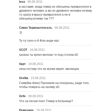
lexa
· 06.08.2011
в заставке ,когда гомер из обезьяны превратился в 
древнего человек ,а мо из древнего человек почему 
то сразу в крысу превратился а не в 
обезьяну,почему так ???
Сикко Термоштепсель
· 06.08.2011
:D

Ту-ту-тупо-о-й Фла-анде-ерс
SCOT
· 16.08.2011
хахаха ты купил молока ! я под столом xD
барт
· 19.08.2011
леха потому что не всеже верят эволюции
Grellia
· 23.08.2011
Семейка блин) Проникли на похороны, ради того, 
чтобы пожрать на халяву xD
Grilv
· 08.09.2011
Что за песню поет Гомер в больнице?
Ремедиос
· 16.09.2011