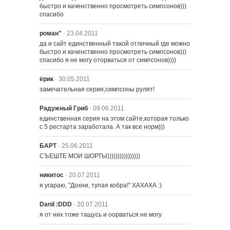
провалился
быстро и каченственно просмотреть симпсонов))) 
спасибо
роман"
· 23.04.2011
1902 – Гомер Севильи
да и сайт единственный такой отличный где можно 
быстро и каченственно просмотреть симпсонов))) 
спасибо я не могу оторваться от симпсонов))))
1903 – Полуночный мальчик
буксировки
ёрик
· 30.05.2011
замечательная серия,симпсоны рулят!
1904 – Не хочу знать, почему поёт
Радужный Гриб
· 09.06.2011
запертая птица
единственная серия на этом сайте,которая только 
с 5 рестарта заработала. А так все норм)))
БАРТ
· 25.06.2011
СЪЕШТЕ МОИ ШОРТЫ))))))))))))))))
никитос
· 20.07.2011
я угараю, "Дохни, тупая кобра!" ХАХАХА :)
Danil :DDD
· 20.07.2011
я от них тоже тащусь и оорваться не могу