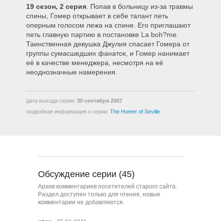
19 сезон, 2 серия
. Попав в больницу из-за травмы
1908 – Похороны для злодея
спины, Гомер открывает в себе талант петь
оперным голосом лежа на спине. Его приглашают
петь главную партию в постановке La boh?me.
1909 – Вечное сияние разума
Таинственная девушка Джулия спасает Гомера от
Симпсона
группы сумасшедших фанаток, и Гомер нанимает
её в качестве менеджера, несмотря на её
неоднозначные намерения.
1910 – Е.Плурибас Виггам
дата выхода серии:
30 сентября 2007
1911 – Показ 90-ых
подробная информация о серии:
The Homer of Seville
1912 – Любовь, стиль
Спрингфилда
Обсуждение серии (45)
1913 – Отошедшие в мир Барта
Архив комментариев посетителей старого сайта.
Раздел доступен только для чтения, новые
комментарии не добавляются.
1914 – Б значит Ботаник