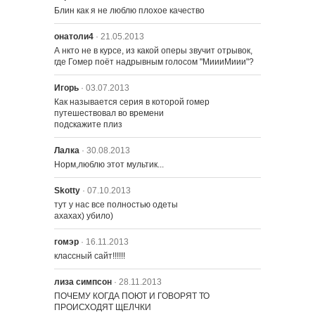
Блин как я не люблю плохое качество
онатоли4
· 21.05.2013
А нкто не в курсе, из какой оперы звучит отрывок, 
где Гомер поёт надрывным голосом "МиииМиии"?
Игорь
· 03.07.2013
Как называется серия в которой гомер 
путешествовал во времени

подскажите плиз
Лалка
· 30.08.2013
Норм,люблю этот мультик...
Skotty
· 07.10.2013
тут у нас все полностью одеты

ахахах) убило)
гомэр
· 16.11.2013
классный сайт!!!!!!
лиза симпсон
· 28.11.2013
ПОЧЕМУ КОГДА ПОЮТ И ГОВОРЯТ ТО 
ПРОИСХОДЯТ ЩЕЛЧКИ
