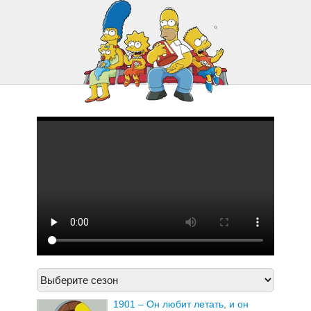
1917 – Корова Апокалипсиса
1918 – Любой Данный
1919 – Мона уходит
1920 – Всё о Лизе
1901 – Он любит летать, и он