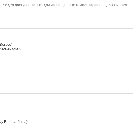
. Раздел доступен только для чтения, новые комментарии не добавляются.
егасе".

рагментом :)
 у Бернса была)