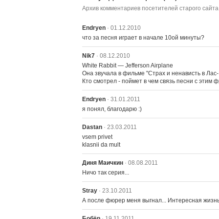
Архив комментариев посетителей старого сайта
Endryen
· 01.12.2010
что за песня играет в начале 10ой минуты?
Nik7
· 08.12.2010
White Rabbit — Jefferson Airplane

Она звучала в фильме "Страх и ненависть в Лас-В
Кто смотрел - поймет в чем связь песни с этим ф
Endryen
· 31.01.2011
я понял, благодарю :)
Dastan
· 23.03.2011
vsem privet

klasnii da mult
Диня Маичкин
· 08.08.2011
Ничо так серия...
Stray
· 23.10.2011
А после фюрер меня выгнал... Интересная жизнь
Бобёр
· 19.11.2011