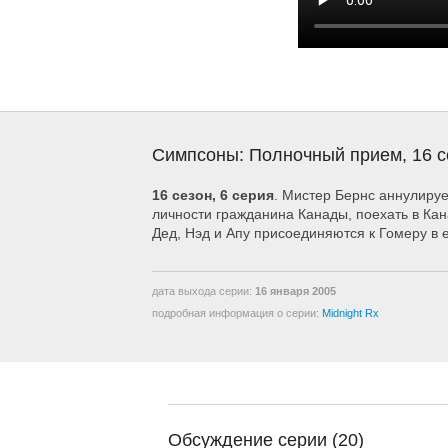
Симпсоны: Полночный прием, 16 с
16 сезон, 6 серия
. Мистер Бернс аннулируе
личности гражданина Канады, поехать в Кан
Дед, Нэд и Апу присоединяются к Гомеру в 
дата выхода серии:
16 января 2005
подробная информация о серии:
Midnight Rx
Обсуждение серии (20)