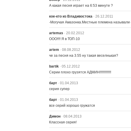
А какая песня играет на 6:53 минуте ?
кое-кто из Владивостока
· 26.12.2011
-Могучая Амазонка.Местные племена называли её
artemas
· 20.02.2012
ООО!!!! Я в ТОП-10
artem
· 08.08.2012
че за песня на 3.55 ну такая веселнькая?
bartik
· 05.12.2012
Серии плохо грузятся АДМИН!!!!!!!!!!!!!
барт
· 01.04.2013
серия супер
барт
· 01.04.2013
все серий хорошо гружатся
Димон
· 08.04.2013
Классная серия!