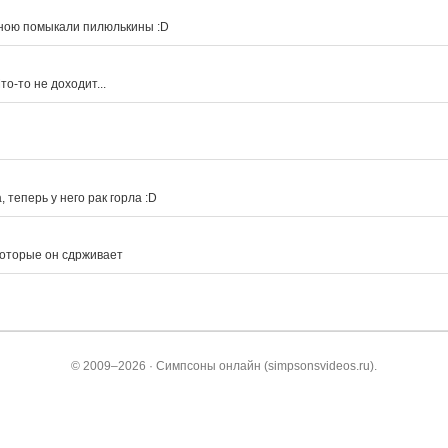
мною помыкали пилюлькины :D
о-то не доходит...
 теперь у него рак горла :D
которые он сдрживает
© 2009–2026 · Симпсоны онлайн (simpsonsvideos.ru).