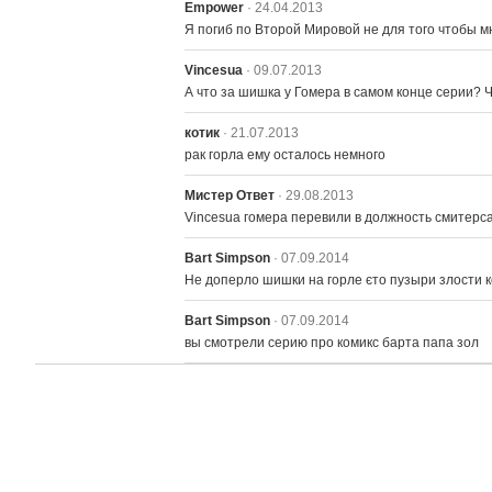
Empower
· 24.04.2013
Я погиб по Второй Мировой не для того чтобы 
Vincesua
· 09.07.2013
А что за шишка у Гомера в самом конце серии? Чт
котик
· 21.07.2013
рак горла ему осталось немного
Мистер Ответ
· 29.08.2013
Vincesua гомера перевили в должность смитерса,
Bart Simpson
· 07.09.2014
Не доперло шишки на горле єто пузыри злости 
Bart Simpson
· 07.09.2014
вы смотрели серию про комикс барта папа зол