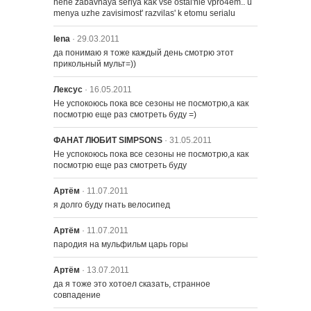
hehe zabavnaya seriya kak vse ostal'nie vpro4em.. u 
menya uzhe zavisimost' razvilas' k etomu serialu
1415 – С.Ё.Черт
lena
· 29.03.2011
да понимаю я тоже каждый день смотрю этот 
прикольный мульт=))
1416 – Извините, пока Я Мисс
Небо
Лексус
· 16.05.2011
Не успокоюсь пока все сезоны не посмотрю,а как 
посмотрю еще раз смотреть буду =)
1417 – Три парня Кондо
ФАНАТ ЛЮБИТ SIMPSONS
· 31.05.2011
Не успокоюсь пока все сезоны не посмотрю,а как 
посмотрю еще раз смотреть буду
1418 – Парень, где моё ранчо?
Артём
· 11.07.2011
я долго буду гнать велосипед
1419 – Старое Вопящее Брюхо
Артём
· 11.07.2011
пародия на мульфильм царь горы
1420 – Сломай мою жену,
Артём
· 13.07.2011
пожалуйста
да я тоже это хотоел сказать, странное 
совпадение
1421 – Барт войны