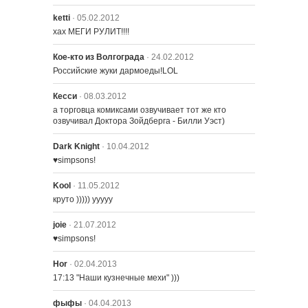
ketti
· 05.02.2012
хах МЕГИ РУЛИТ!!!!
Кое-кто из Волгограда
· 24.02.2012
Российские жуки дармоеды!LOL
Кесси
· 08.03.2012
а торговца комиксами озвучивает тот же кто 
озвучивал Доктора Зойдберга - Билли Уэст)
Dark Knight
· 10.04.2012
♥simpsons!
Kool
· 11.05.2012
круто ))))) ууууу
joie
· 21.07.2012
♥simpsons!
Hor
· 02.04.2013
17:13 "Наши кузнечные мехи" )))
фыфы
· 04.04.2013