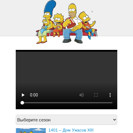
1421 – Барт войны
1422 – Детский блюз Мо
1401 – Дом Ужасов XIII