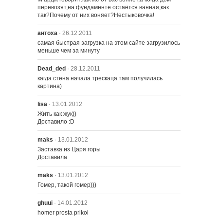
перевозят,на фундаменте остаётся ванная,как 
1404 – Крупная Мардж
так?Почему от них воняет?Нестыковочка!
антоха
· 26.12.2011
самая быстрая загрузка на этом сайте загрузилось 
меньше чем за минуту
Dead_ded
· 28.12.2011
кагда стена начала трескаца там получилась 
картина)
lisa
· 13.01.2012
Жить как жук))

Доставило :D
maks
· 13.01.2012
Заставка из Царя горы

Доставила
maks
· 13.01.2012
Гомер, такой гомер)))
ghuui
· 14.01.2012
homer prosta prikol