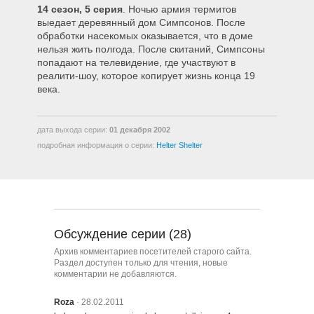
14 сезон, 5 серия
. Ночью армия термитов
1408 – Папа, Который Знал
выедает деревянный дом Симпсонов. После
Слишком Мало
обработки насекомых оказывается, что в доме
нельзя жить полгода. После скитаний, Симпсоны
1409 – Сильные руки Мардж
попадают на телевидение, где участвуют в
реалити-шоу, которое копирует жизнь конца 19
века.
1410 – Молись о чем хочешь
дата выхода серии:
01 декабря 2002
подробная информация о серии:
Helter Shelter
1411 – Высочество Барт
1412 – Я Проверяю Так Быстро
Как Могу
Обсуждение серии (28)
1413 – Звезда Родилась Снова
Архив комментариев посетителей старого сайта.
Раздел доступен только для чтения, новые
комментарии не добавляются.
1414 – Мистер Спритз едет в
Roza
· 28.02.2011
Вашингтон