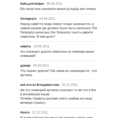
baku,azerbaijan
· 09.08.2011
Eto serial mne zavisimim deleat ya kajdiy den smotru
1422 – Детский блюз Мо
Xenogears
· 14.09.2011
Народ заметте когда серия только начинается, в 
самом начале где должно было быть написано The 
Simpspns написано Die Simpsons тоесть умрите 
симпсоны. В чем дело?
никита
· 28.09.2011
это означает дороги симпсоны по немецки канал 
немецкий!
дамир
· 30.09.2011
1401 – Дом Ужасов XIII
Что значит дороги? Die никак не переводится - это 
артикль.
кое-кто из Владивостока
· 05.12.2011
1402 – Как Я Провел Мои
die это немецкий артикль означает то же что и the 
Бренчащие Каникулы
в английском языке

Почему термиты-русские опять намёки на нашу 
великую страну:(
1403 – Барт против Лизы против
третьего класса
Некто
· 11.12.2011
М ардж говорит:как же от вас воняет,а когда дом 