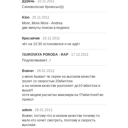
Дурень
· 10.11.2011
Синеволосая брокосыч)))
Klon
· 25.11.2011
1322 – У Папы Новенький Значок
More, More More - Andrea

две минуты поиска в яндексе
Красавчик
· 10.12.2011
чёт на 10:30 остоновился и не идёт
!SUROVAYA PORODA - RAP
· 17.12.2011
Подлаговывает...!
Вовчег
· 26.01.2012
1301 – Дом Ужасов XII
у меня бывает че серии на высоком качестве 
грузит со скоростью 20кбит/сек

а на низком качестве разгоняет до10 мбит/сек и 
выше!!

хотя модем расчитан максимум на !!7мбит/сек!!-во 
1302 – Родители в Ответе
прикол
admin
· 26.01.2012
Вовчег, потому-что в низком качестве почему-то 
1303 – Гомер Мо
мало кто хочет смотреть, поэтому и скорость 
высокая.