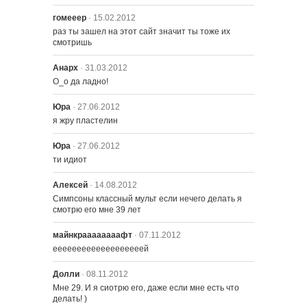
гомееер
· 15.02.2012
1304 – Бернс Влюбился
раз ты зашел на этот сайт значит ты тоже их 
смотришь
Анарх
· 31.03.2012
О_о да ладно!
Юра
· 27.06.2012
я жру пластелин
Юра
· 27.06.2012
ти идиот
Алексей
· 14.08.2012
Симпсоны классный мульт если нечего делать я 
смотрю его мне 39 лет
майнкраааааааафт
· 07.11.2012
ееееееееееееееееееей
Долли
· 08.11.2012
Мне 29. И я сиотрю его, даже если мне есть что 
делать! )