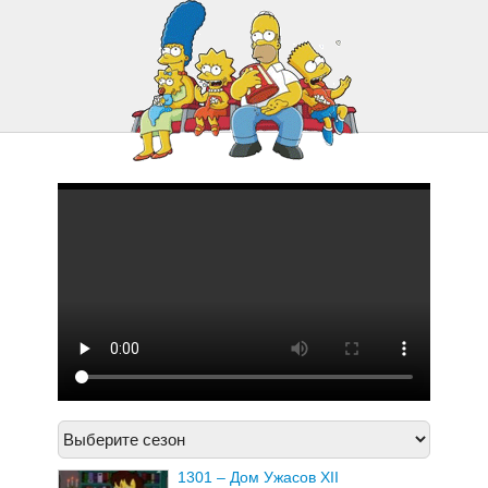
1321 – Опасная игра
1322 – У Папы Новенький Значок
1301 – Дом Ужасов XII