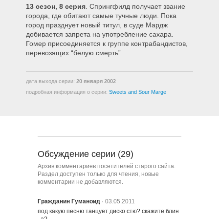
13 сезон, 8 серия
. Спрингфилд получает звание
1308 – Кисло-сладкая Мардж
города, где обитают самые тучные люди. Пока
город празднует новый титул, в суде Мардж
добивается запрета на употребление сахара.
1309 – Челюсть Заклинило
Гомер присоединяется к группе контрабандистов,
перевозящих “белую смерть”.
1310 – Почти Пристойное
Предложение
дата выхода серии:
20 января 2002
подробная информация о серии:
Sweets and Sour Marge
1311 – Барт Хочет То, Что Хочет
1312 – Последний Пистолет на
Западе
Обсуждение серии (29)
Архив комментариев посетителей старого сайта.
1313 – Старик и Ключ
Раздел доступен только для чтения, новые
комментарии не добавляются.
Гражданин Гуманоид
· 03.05.2011
1314 – Истории всеобщего
под какую песню танцует диско стю? скажите блин 
достояния