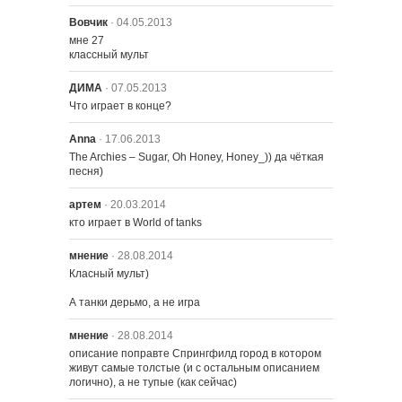
Вовчик
· 04.05.2013
мне 27

классный мульт
ДИМА
· 07.05.2013
Что играет в конце?
Anna
· 17.06.2013
The Archies – Sugar, Oh Honey, Honey_)) да чёткая 
песня)
артем
· 20.03.2014
кто играет в World of tanks
мнение
· 28.08.2014
Класный мульт)

А танки дерьмо, а не игра
мнение
· 28.08.2014
описание поправте Спрингфилд город в котором 
живут самые толстые (и с остальным описанием 
логично), а не тупые (как сейчас)