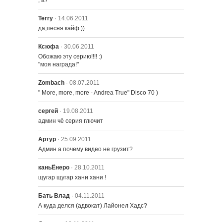
, а?
Terry
· 14.06.2011
1315 – Во Всем Виновата Лиза
да,песня кайф ))
Ксюфа
· 30.06.2011
1316 – Уикенд у Бернси
Обожаю эту серию!!!! :)

"моя награда!"
Zombach
· 08.07.2011
1317 – Жаренный Гамп
" More, more, more - Andrea True" Disco 70 )
сергей
· 19.08.2011
1318 – Я Яростный и Желтый
админ чё серия глючит
Артур
· 25.09.2011
Админ а почему видео не грузит?
1319 – Милейший Апу
каньЁнеро
· 28.10.2011
щугар щугар хани хани !
1320 – Маленькая Девочка в
Бать Влад
· 04.11.2011
Большой Десятке
А куда делся (адвокат) Лайонел Хадс?
1321 – Опасная игра