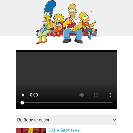
625 – Кто убил мистера Бернса
(часть первая)
601 – Барт тьмы