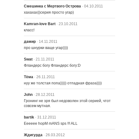
распущен
Смешинка с Мертвого Острова
· 04.10.2011
хахахах))серия просто угар)
622 – По всему Спрингфилду
Kamran-love Bart
· 23.10.2011
класс!
дамир
· 14.11.2011
623 – Спрингфилдская связь
про шнурки ваще угар))))
Swat
· 21.11.2011
624 – Лимон Троя
Фландерс богу Фландерс богу:D
Тёма
· 26.11.2011
625 – Кто убил мистера Бернса
нуу же толстая попа))))) отпадная фраза))))
(часть первая)
John
· 28.12.2011
Гронинг не зря был недоволен этой серией, чтот 
совсем мутная.
bartik
· 31.12.2011
Eeeeee hopM mANS sps !!! ALL
Ждигурда
· 26.03.2012