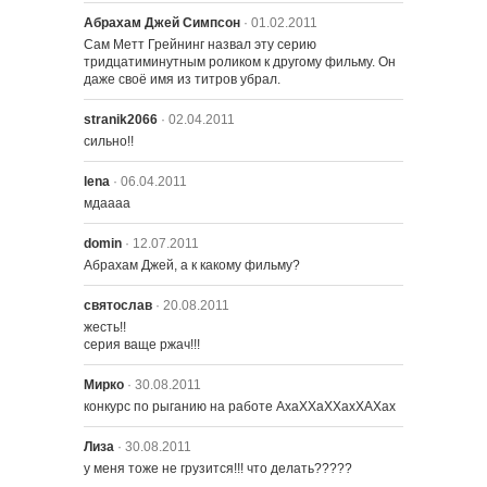
Абрахам Джей Симпсон
· 01.02.2011
Сам Метт Грейнинг назвал эту серию 
615 – Клоун Гомер
тридцатиминутным роликом к другому фильму. Он 
даже своё имя из титров убрал.
stranik2066
· 02.04.2011
616 – Барт против Австралии
сильно!!
lena
· 06.04.2011
617 – Гомер против Пэтти и
мдаааа
Сэльмы
domin
· 12.07.2011
618 – Бернс – звезда
Абрахам Джей, а к какому фильму?
святослав
· 20.08.2011
жесть!!

619 – Свадьба Лизы
серия ваще ржач!!!
Мирко
· 30.08.2011
конкурс по рыганию на работе АхаХХаХХахХАХах
620 – Две дюжины и одна борзая
Лиза
· 30.08.2011
у меня тоже не грузится!!! что делать?????
621 – Родительский совет