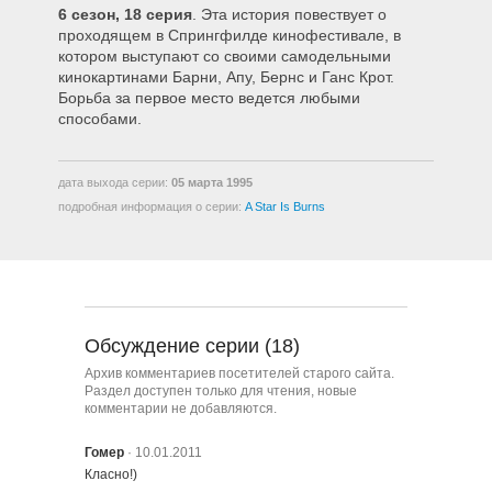
6 сезон, 18 серия
. Эта история повествует о
608 – Лиза на льду
проходящем в Спрингфилде кинофестивале, в
котором выступают со своими самодельными
кинокартинами Барни, Апу, Бернс и Ганс Крот.
609 – Гомер – плохой парень
Борьба за первое место ведется любыми
способами.
610 – Дедушка против
сексуального бессилия
дата выхода серии:
05 марта 1995
подробная информация о серии:
A Star Is Burns
611 – Боязнь полетов
612 – Великий Гомер
Обсуждение серии (18)
Архив комментариев посетителей старого сайта.
613 – С Мэгги нас трое
Раздел доступен только для чтения, новые
комментарии не добавляются.
Гомер
· 10.01.2011
614 – Комета Барта
Класно!)