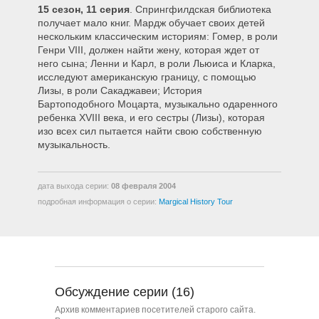
15 сезон, 11 серия
. Спрингфилдская библиотека
1508 – Мардж против одиноких,
получает мало книг. Мардж обучает своих детей
стариков, бездетных пар
нескольким классическим историям: Гомер, в роли
Генри VIII, должен найти жену, которая ждет от
1509 – Я ррр-бот
него сына; Ленни и Карл, в роли Льюиса и Кларка,
исследуют американскую границу, с помощью
Лизы, в роли Сакаджавеи; История
Бартоподобного Моцарта, музыкально одаренного
1510 – Роман сумасшедшей
ребенка XVIII века, и его сестры (Лизы), которая
домохозяйки
изо всех сил пытается найти свою собственную
музыкальность.
1511 – Экскурс в историю от
Мардж
дата выхода серии:
08 февраля 2004
подробная информация о серии:
Margical History Tour
1512 – Милхаус не живет Здесь
Больше
1513 – Умный и еще умнее
Обсуждение серии (16)
1514 – Зифф, который Приехал в
Архив комментариев посетителей старого сайта.
Обед