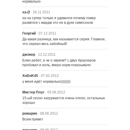
нормально
Флаг
ха-[f
· 26.11.2011
ха-ха супер только я удивился почему гомер 
1522 – Новости Fraudcast
развёлся с мардж это не в духе симпсонов
Георгий
· 07.12.2011
Да какая разница, как называется серия. Главное, 
что сериал весь забойный!
джокер
· 12.12.2011
Блин ребят, а че о звуком? с двух браузеров 
пробовал и ноль, вчера норм показывало
XoDoK45
· 07.02.2012
1501 – Дом Ужасов XIV
у меня идёт нормально))))))))
Мистер Плуг
· 05.06.2012
1502 – Моя мать - автоугонщица
15-ый сезон загружается очень плохо, остальные 
хорошо
ромарио
· 08.06.2012
1503 – Президент, который носит
Всем привет
бусы