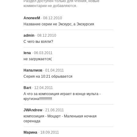
Раздел доступен только для чтения, новые
комментарии не добавляются.
1515 – День Со-иждивенца
AnoneeM
· 08.12.2010
Название серии не Экскурс, а Экскурсия
1516 – Блуждающий
admin
· 08.12.2010
Несовершеннолетний
С чего вы взяли?
правонарушитель
lena
· 06.03.2011
1517 – Моя Большая Жирная
Свадьба
не загружается(
Напалмов
· 01.04.2011
1518 – Поймайте если сможете
Серия на 10:21 обрывается
Bart
· 12.04.2011
А что за композиция играет в конце мульта - 
1519 – Просто Симпсон
крутизна!!!!!!!!!!!!!!
JWAndrew
· 21.06.2011
композиция - Моцарт - Маленькая ночная 
1520 – Путь, на котором мы не
серенада
были
Марина
· 18.09.2011
1521 – Искалеченный Бартом