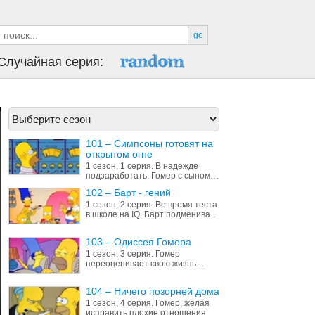
оказывается, эта няня -
профессиональная воровка...
go
Случайная серия:
101 – Симпсоны готовят на
открытом огне
1 сезон, 1 серия. В надежде
подзаработать, Гомер с сыном
отправляются на ипподром
102 – Барт - гений
Спрингфилда, где проходят
1 сезон, 2 серия. Во время теста
собачьи бега. Они ставят все на
в школе на IQ, Барт подменивает
собаку по кличке “Маленький
свою работу, в результате чего
Помощник Санта Клауса” – и
психолог, ознакомившись с ней,
проигрывают. Обнаружив, что
103 – Одиссея Гомера
советует перевести Барта в
несчастного пса выгнал хозяин,
спец-школу для одаренных
1 сезон, 3 серия. Гомер
они берут его к себе….
детей...
переоценивает свою жизнь
после того, как его уволили со
Спрингфилдской АЭС из-за
104 – Ничего позорней дома
аварии реактора. Он становится
борцом за общественную
1 сезон, 4 серия. Гомер, желая
безопасность и собирает митинг,
исправить плохие отношения в