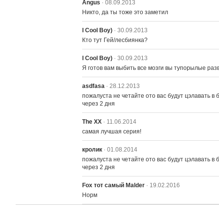
Angus
· 08.09.2013
Никто, да ты тоже это заметил
I Cool Boy)
· 30.09.2013
Кто тут Гей/лесбиянка?
I Cool Boy)
· 30.09.2013
Я готов вам выбить все мозги вы тупорылые разв
asdfasa
· 28.12.2013
пожалуста не четайте ото вас будут цэлавать в
через 2 дня
The XX
· 11.06.2014
самая лучшая серия!
кролик
· 01.08.2014
пожалуста не четайте ото вас будут цэлавать в
через 2 дня
Fox тот самый Malder
· 19.02.2016
Норм