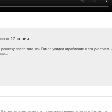
езон 12 серия
 решетку после того, как Гомер увидел ограбление с его участием. 
ание…
. Раздел доступен только для чтения, новые комментарии не добавляются.