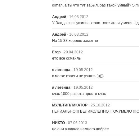
diman, а ты что тут забыл, раз такой умный? S
Андрей
· 16.03.2012
У Влада со звуком наверно тоже что и у меня - г
Андрей
· 16.03.2012
На 15:38 хорошо заметно
Егор
· 29.04.2012
ето все ссмайлы
я легенда
· 19.05.2012
в маске красти не узнатъ )))))
я легенда
· 19.05.2012
клас 1000 раз ета просто клас
МУЛЬТИПЛИКАТОР
· 25.10.2012
ГЕНИАЛЬНО !!! ВЕЛИКОЛЕПНО !!! ОЧУМЕЛО !!! ОПУ
НИКТО
· 07.06.2013
но они вначале намного добрее