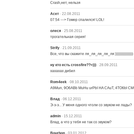
Crash,нет, нельзя
Асет
· 22.08.2011
07:54 ---> Гомер спалился! LOL!
олеся
· 25.08.2011
трогательная серия!
Strify
· 21.09.2011
Все, что вы скажите ля_ля_ля_ля_ля:)))))))))))))))
ну кто есть crossfire??=)))
· 28.09.2011
хахахах дибил
Rom4eek
· 08.10.2011
A9Mun, 9O6ABb MuHu urPbI HA CAuT, 4TO6bI C
Влад
· 06.12.2011
Э-э-э... У меня одного чтоли со звуком не лады?
admin
· 15.12.2011
Влад, а что у тебя не так со звуком?
Bourbon
· 03.01.2012