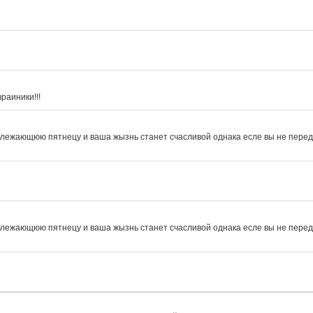
раиники!!!
 блежающюю пятнецу и ваша жызнь станет счасливой однака есле вы не переда
 блежающюю пятнецу и ваша жызнь станет счасливой однака есле вы не переда