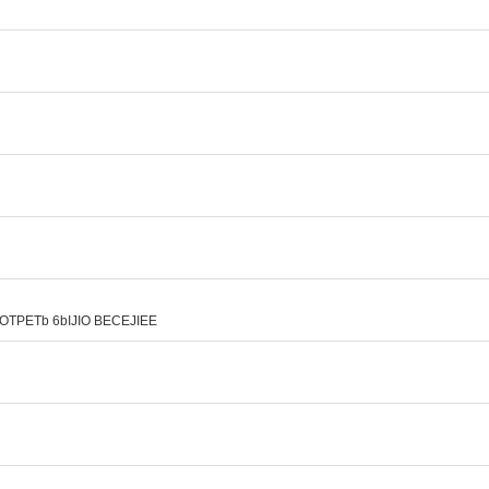
MOTPETb 6bIJIO BECEJIEE