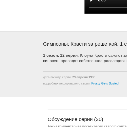
Симпсоны: Красти за решеткой, 1 с
1 сезон, 12 серия
. Клоуна Красти сажают за
виновен, проводят собственное расследов
дата выхода серии:
29 апреля 1990
подробная информация о серии:
Krusty Gets Busted
Обсуждение серии (30)
Архив комментариев посетителей старого сайта