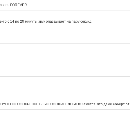
impsons FOREVER
де-то с 14 по 20 минуты звук опаздывает на пару секунд!
ПЕННО !!! ОХРЕНИТЕЛЬНО !!! ОФИГЕЛОБЛ !!! Кажется, что даже Роберт от себ