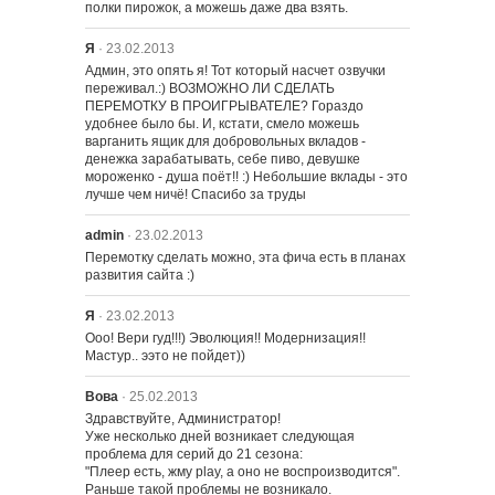
полки пирожок, а можешь даже два взять.
Я
· 23.02.2013
Админ, это опять я! Тот который насчет озвучки 
переживал.:) ВОЗМОЖНО ЛИ СДЕЛАТЬ 
ПЕРЕМОТКУ В ПРОИГРЫВАТЕЛЕ? Гораздо 
удобнее было бы. И, кстати, смело можешь 
варганить ящик для добровольных вкладов - 
денежка зарабатывать, себе пиво, девушке 
мороженко - душа поёт!! :) Небольшие вклады - это 
лучше чем ничё! Спасибо за труды
admin
· 23.02.2013
Перемотку сделать можно, эта фича есть в планах 
развития сайта :)
Я
· 23.02.2013
Ооо! Вери гуд!!!) Эволюция!! Модернизация!! 
Мастур.. ээто не пойдет))
Вова
· 25.02.2013
Здравствуйте, Администратор!

Уже несколько дней возникает следующая 
проблема для серий до 21 сезона:

"Плеер есть, жму play, а оно не воспроизводится". 
Раньше такой проблемы не возникало.
