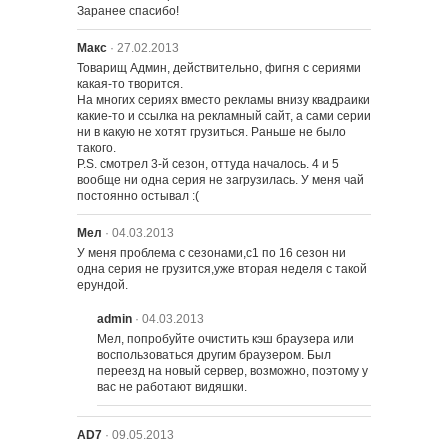
Заранее спасибо!
Макс
· 27.02.2013
Товарищ Админ, действительно, фигня с сериями 
какая-то творится.

На многих сериях вместо рекламы внизу квадраики 
какие-то и ссылка на рекламный сайт, а сами серии 
ни в какую не хотят грузиться. Раньше не было 
такого.

P.S. смотрел 3-й сезон, оттуда началось. 4 и 5 
вообще ни одна серия не загрузилась. У меня чай 
постоянно остывал :(
Мел
· 04.03.2013
У меня проблема с сезонами,с1 по 16 сезон ни 
одна серия не грузится,уже вторая неделя с такой 
ерундой.
admin
· 04.03.2013
Мел, попробуйте очистить кэш браузера или 
воспользоваться другим браузером. Был 
переезд на новый сервер, возможно, поэтому у 
вас не работают видяшки.
AD7
· 09.05.2013