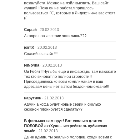
пожалуйста. Можно на мэйл выслать. Ваш сайт 
лучший! Пока он не работал пришлось 
пользоваться ГС, которые в Яндекс ниже вас стоят 
((
Серый
· 20.02.2013
А скоро новые серии запилишь???
jointK
· 20.02.2013
Спасибо за сайт!!!!
NiNo4ka
· 20.02.2013
Ой Ребят!!!Чуть бы ещё и инфаркт,вы там накажите 
тех кто виноват,по полной строгости!!!
Присоединяюсь ко всем комплиманам в ваш 
адрес,вам цены нет в этом бездонном океане!!!
нарутион
· 21.02.2013
Админ а когда будут новые серии и сколько 
сезонон плонируется сделать??
В фильмах нам врут! Вот сколько длится
ПОЛОВОЙ актХуан – истребитель кубинских
зомби
· 21.02.2013
Да не админ, ты реально молодец, сходи возми с 