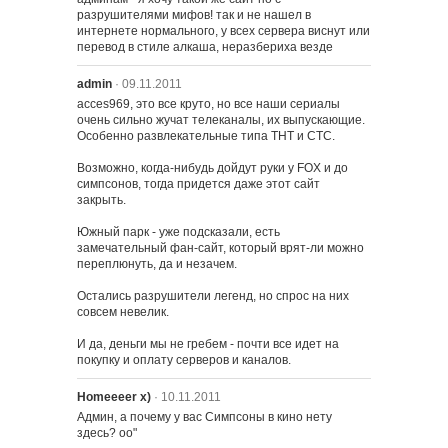
разрушителями мифов! так и не нашел в 
интернете нормального, у всех сервера виснут или 
перевод в стиле алкаша, неразбериха везде
admin
· 09.11.2011
acces969, это все круто, но все наши сериалы 
очень сильно жучат телеканалы, их выпускающие. 
Особенно развлекательные типа ТНТ и СТС.

Возможно, когда-нибудь дойдут руки у FOX и до 
симпсонов, тогда придется даже этот сайт 
закрыть.

Южный парк - уже подсказали, есть 
замечательный фан-сайт, который врят-ли можно 
переплюнуть, да и незачем.

Остались разрушители легенд, но спрос на них 
совсем невелик.

И да, деньги мы не гребем - почти все идет на 
покупку и оплату серверов и каналов.
Homeeeer х)
· 10.11.2011
Админ, а почему у вас Симпсоны в кино нету 
здесь? оо"