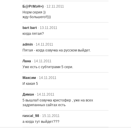
Б@РтМэН=)
· 12.11.2011
Норм серия ))

жду большего!!)))
bart bart
· 13.11.2011
когда пятая?
admin
· 14.11.2011
Пятая - когда озвучка на русском выйдет.
Лана
· 14.11.2011
Уже есть с субтитрами 5 сери.
Максим
· 14.11.2011
И какая 5
Диман
· 14.11.2011
5 вышла!! озвучка кристофер , уже на всех 
задрипанных сайтах есть
rascal_98
· 15.11.2011
а когда тут выйдет???