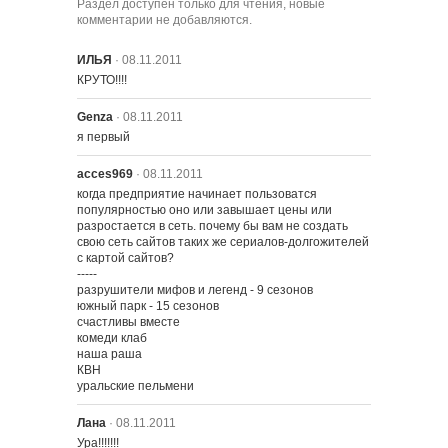
Раздел доступен только для чтения, новые
комментарии не добавляются.
ИЛЬЯ
· 08.11.2011
КРУТО!!!!
Genza
· 08.11.2011
я первый
acces969
· 08.11.2011
когда предприятие начинает пользоватся 
популярностью оно или завышает цены или 
разростается в сеть. почему бы вам не создать 
свою сеть сайтов таких же сериалов-долгожителей 
с картой сайтов?

-----

разрушители мифов и легенд - 9 сезонов

южный парк - 15 сезонов

счастливы вместе

комеди клаб

наша раша

КВН

уральские пельмени
Лана
· 08.11.2011
Ура!!!!!!!