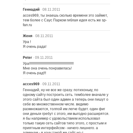
Геннадий
· 08.11.2011
acces969, ты знаешь сколько времени это займет, 
тем более с Саус Парком гиблая идея есть же sp-
fan.ru
Женя
· 08.11.2011
Ура !

Я очень рада!
Peter
· 09.11.2011
Ура!!!!!!!!!!!!!!!!!!!!!!!!!!!!!!!!!!!!!!!!!!!!!!!!!!

Мне она очень понравилась!

Я очень рад!!!
acces969
· 09.11.2011
Геннадий, ну не все же сразу. потихоньку, по 
одному сайту построить сеть. темболее вначале у 
этого сайта был один админ а теперь они пишут о 
себе во множественном числе. видимо 
размножаются, толпой им легче будет. один фиг 
они деньги гребут с этого, им выгодно расширятся. 
я бы например с удовольствием использовал 
только такую сеть сайтов типо этого, с простым и 
приятным интерфейсом - ничего лишнего. а 
админам - я хочу такой же сайт но с 