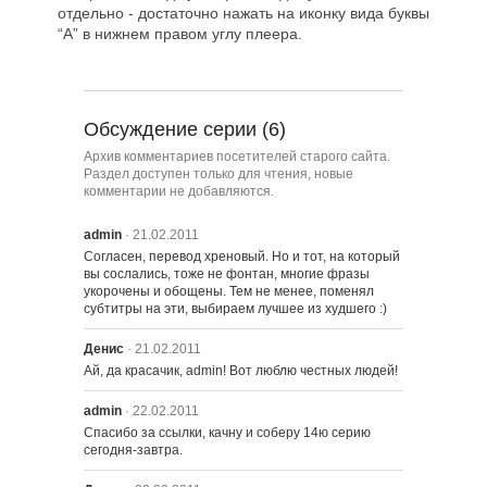
отдельно - достаточно нажать на иконку вида буквы
“А” в нижнем правом углу плеера.
Обсуждение серии (6)
Архив комментариев посетителей старого сайта.
Раздел доступен только для чтения, новые
комментарии не добавляются.
admin
· 21.02.2011
Согласен, перевод хреновый. Но и тот, на который 
вы сослались, тоже не фонтан, многие фразы 
укорочены и обощены. Тем не менее, поменял 
субтитры на эти, выбираем лучшее из худшего :)
Денис
· 21.02.2011
Ай, да красачик, admin! Вот люблю честных людей!
admin
· 22.02.2011
Спасибо за ссылки, качну и соберу 14ю серию 
сегодня-завтра.